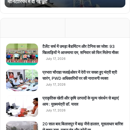
मॉनिटोरियम में दी गई छूट
से
क्ट
र
को
ब
ड़ी
रा
ह
टैलेंट सर्च में उमड़ा बैडमिंटन और टेनिस का जोश: 93
त
खिलाड़ियों ने आजमाया दम, शनिवार को फिर मिलेगा मौका
-
July 17, 2026
1
0
प्रभात चौराहा फ्लाईओवर में देरी पर सख्त हुए मंत्री श्री
0
सारंग, PWD अधिकारियों पर की नाराजगी व्यक्त
फी
July 17, 2026
स
दी
प्राकृतिक खेती और कृषि उत्पादों के मूल्य संवर्धन से बढ़ाएं
,
आय : मुख्यमंत्री डॉ. यादव
4
July 17, 2026
सा
ल
के
20 साल बाद बिलासपुर में बाढ़ जैसे हालात, मूसलाधार बारिश
मॉ
से शहर डूबा, स्कूल बंद और ट्रेनें रद्द