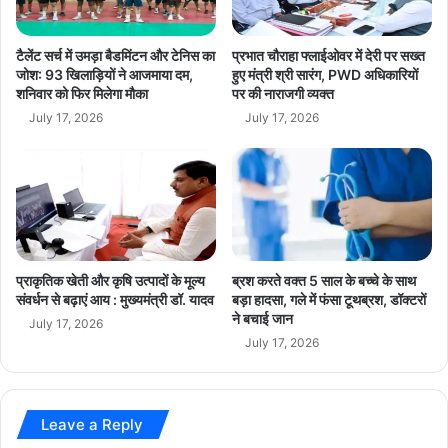
हा
वों
तत्काल कट-ऑफ करें।
वि
के
द्या
अ
फायर अलार्म दल सभी को अग्नि दुर्घटना की
टैलेंट सर्च में उमड़ा बैडमिंटन और टेनिस का
प्रभात चौराहा फ्लाईओवर में देरी पर सख्त
ल
नु
जोश: 93 खिलाड़ियों ने आजमाया दम,
हुए मंत्री श्री सारंग, PWD अधिकारियों
चेतावनी अलार्म बजाकर दें।
य
शनिवार को फिर मिलेगा मौका
पर की नाराजगी व्यक्त
सा
बचाव दल (इवेक्युएशन टीम) बिल्डिंग के व्यक्तियों
में
र
July 17, 2026
July 17, 2026
वि
को पूर्व निर्धारित योजना अनुसार सुरक्षित रास्तों से
कि
द्या
या
बाहर निकालकर सुरक्षित स्थान तक पहुंचाएं।
र्थि
जा
भगदड़ नहीं करें।
यों
ए
से
गा
लिफ्ट का प्रयोग कतई न करें।
कि
नी
संपत्ति बचाव दल महत्वपूर्ण व मूल्यवान सम्पत्ति को
या
ति
बाहर निकालें।
प्राकृतिक खेती और कृषि उत्पादों के मूल्य
ब्रश करते वक्त 5 साल के बच्चे के साथ
सं
नि
संवर्धन से बढ़ाएं आय : मुख्यमंत्री डॉ. यादव
बड़ा हादसा, गले में फंसा टूथब्रश, डॉक्टरों
वा
र्मा
अत्यधिक ज्वलनशील पदार्थों जैसे-पैट्रोल,
ने बचाई जान
द
July 17, 2026
ण
कैरोसिन, प्लास्टिक, आदि को अग्नि दुर्घटना स्थल
July 17, 2026
:
से दूर करें।
मु
ख्य
मं
Leave a Reply
त्री