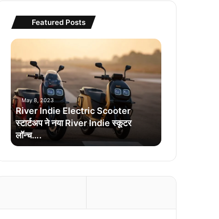
Featured Posts
R
i
v
e
r
I
May 8, 2023
n
River Indie Electric Scooter
d
स्टार्टअप ने नया River Indie स्कूटर
i
लॉन्च….
e
E
l
e
c
t
r
i
c