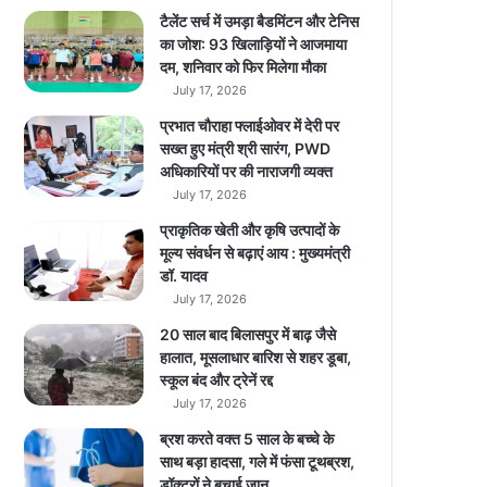
S
टैलेंट सर्च में उमड़ा बैडमिंटन और टेनिस
c
का जोश: 93 खिलाड़ियों ने आजमाया
o
दम, शनिवार को फिर मिलेगा मौका
o
July 17, 2026
t
प्रभात चौराहा फ्लाईओवर में देरी पर
e
सख्त हुए मंत्री श्री सारंग, PWD
r
अधिकारियों पर की नाराजगी व्यक्त
स्टा
July 17, 2026
र्ट
अ
प्राकृतिक खेती और कृषि उत्पादों के
प
मूल्य संवर्धन से बढ़ाएं आय : मुख्यमंत्री
ने
डॉ. यादव
न
July 17, 2026
या
20 साल बाद बिलासपुर में बाढ़ जैसे
R
हालात, मूसलाधार बारिश से शहर डूबा,
i
स्कूल बंद और ट्रेनें रद्द
v
July 17, 2026
e
r
ब्रश करते वक्त 5 साल के बच्चे के
I
साथ बड़ा हादसा, गले में फंसा टूथब्रश,
n
डॉक्टरों ने बचाई जान