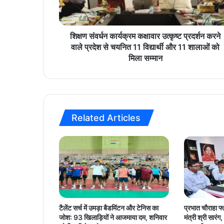
न
का
र्य
क्र
शिक्षण संवर्धन कार्यक्रम कक्षावार उत्कृष्ट प्रदर्शन करने
म
वाले प्रदेश से चयनित 11 विद्यार्थी और 11 शालाओं को
क
मिला सम्मान
क्षा
वा
र
उ
त्कृ
Related Articles
ष्ट
प्र
द
र्श
न
क
र
ने
वा
टैलेंट सर्च में उमड़ा बैडमिंटन और टेनिस का
प्रभात चौराहा फ्
ले
जोश: 93 खिलाड़ियों ने आजमाया दम, शनिवार
मंत्री श्री सार
प्र