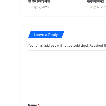
को फिर मिलेगा मौका
नाराजगी व्यक्त
दे
July 17, 2026
July 17, 20
श
से
च
य
नि
Leave a Reply
त
1
1
Your email address will not be published.
Required f
वि
C
द्या
र्थी
o
औ
m
र
1
m
1
e
शा
ला
n
ओं
t
को
*
मि
Name
*