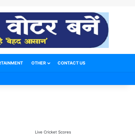
RTAINMENT
OTHER
CONTACT US
Facebook
X
YouTube
Telegram
WhatsApp
Instagram
Switch skin
Search for
Live Cricket Scores