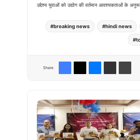
उद्देश्य युवाओं को उद्योग की वर्तमान आवश्यकताओं के अन
breaking news
hindi news
t
Facebook
X
Messenger
Share via Email
Print
Share
शि
क्ष
ण
सं
व
र्ध