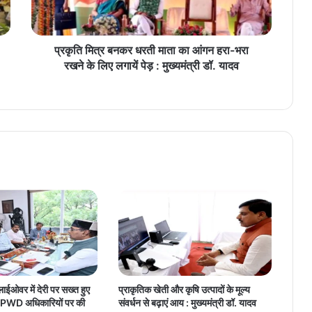
न
क
र
ध
प्रकृति मित्र बनकर धरती माता का आंगन हरा-भरा
र
रखने के लिए लगायें पेड़ : मुख्यमंत्री डॉ. यादव
ती
मा
ता
का
आं
ग
न
ह
रा
-
भ
रा
र
ख
ने
लाईओवर में देरी पर सख्त हुए
प्राकृतिक खेती और कृषि उत्पादों के मूल्य
के
ंग, PWD अधिकारियों पर की
संवर्धन से बढ़ाएं आय : मुख्यमंत्री डॉ. यादव
लि