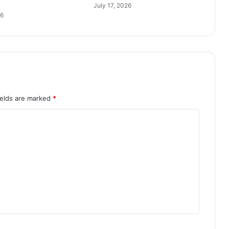
July 17, 2026
ए
26
ल
गा
यें
पे
ड़
:
मु
ख्य
ields are marked
*
मं
त्री
डॉ
.
या
द
व