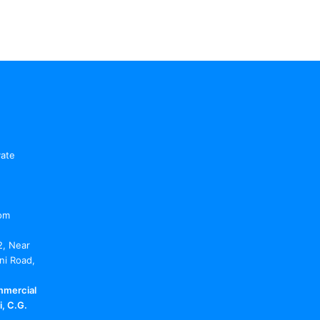
vate
om
2, Near
ni Road,
mmercial
, C.G.