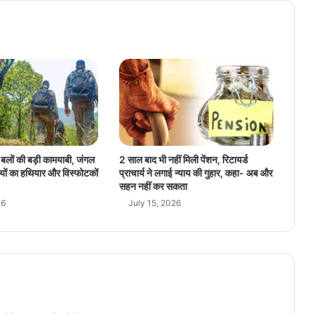
रू
म
के
बा
थ
रू
म
में
ल
गा
या
्षा बलों की बड़ी कामयाबी, जंगल
2 साल बाद भी नहीं मिली पेंशन, रिटायर्ड
खु
यों का हथियार और विस्फोटकों
प्राचार्य ने लगाई न्याय की गुहार, कहा- अब और
फि
सहन नहीं कर सकता
या
26
July 15, 2026
कै
म
रा
,
स
फा
ई