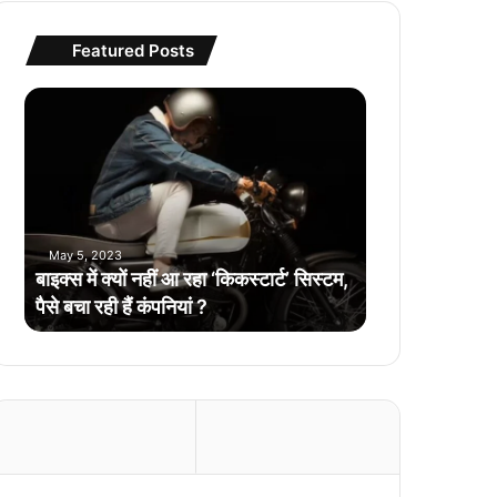
Featured Posts
बा
इ
क्स
में
क्यों
न
हीं
May 5, 2023
आ
बाइक्स में क्यों नहीं आ रहा ‘किकस्टार्ट’ सिस्टम,
र
पैसे बचा रही हैं कंपनियां ?
हा
‘
कि
क
स्टा
र्ट
’
सि
स्ट