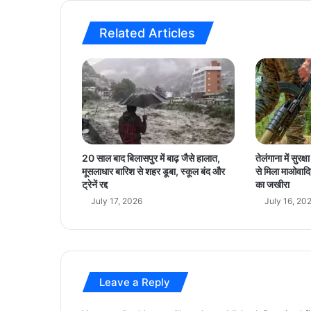
फि
र
Related Articles
से
जु
ड़
ते
रि
श्ते
औ
र
न
20 साल बाद बिलासपुर में बाढ़ जैसे हालात,
तेलंगाना में सुरक
ई
मूसलाधार बारिश से शहर डूबा, स्कूल बंद और
से मिला माओवादि
उ
ट्रेनें रद्द
का जखीरा
म्मी
July 17, 2026
July 16, 20
दें
Leave a Reply