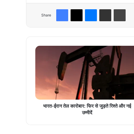
Facebook
X
Messenger
Share via Email
Print
Share
भा
र
त
-
ई
रा
न
ते
ल
का
भारत-ईरान तेल कारोबार: फिर से जुड़ते रिश्ते और नई
रो
उम्मीदें
बा
र
: