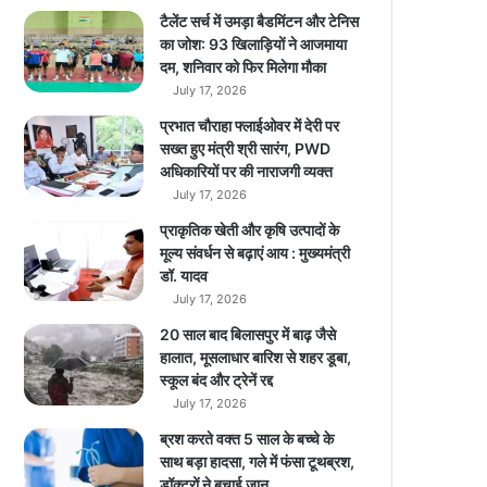
म
टैलेंट सर्च में उमड़ा बैडमिंटन और टेनिस
,
का जोश: 93 खिलाड़ियों ने आजमाया
पै
दम, शनिवार को फिर मिलेगा मौका
से
July 17, 2026
ब
प्रभात चौराहा फ्लाईओवर में देरी पर
चा
सख्त हुए मंत्री श्री सारंग, PWD
र
अधिकारियों पर की नाराजगी व्यक्त
ही
July 17, 2026
हैं
कं
प्राकृतिक खेती और कृषि उत्पादों के
प
मूल्य संवर्धन से बढ़ाएं आय : मुख्यमंत्री
नि
डॉ. यादव
यां
July 17, 2026
?
20 साल बाद बिलासपुर में बाढ़ जैसे
हालात, मूसलाधार बारिश से शहर डूबा,
स्कूल बंद और ट्रेनें रद्द
July 17, 2026
ब्रश करते वक्त 5 साल के बच्चे के
साथ बड़ा हादसा, गले में फंसा टूथब्रश,
डॉक्टरों ने बचाई जान