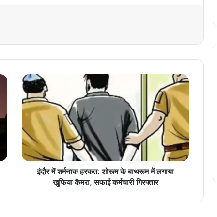
इं
दौ
र
में
श
र्म
ना
क
ह
र
इंदौर में शर्मनाक हरकत: शोरूम के बाथरूम में लगाया
क
खुफिया कैमरा, सफाई कर्मचारी गिरफ्तार
त
:
शो