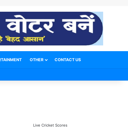
RTAINMENT
OTHER
CONTACT US
Facebook
X
YouTube
Telegram
WhatsApp
Instagram
Switch skin
Search for
Live Cricket Scores