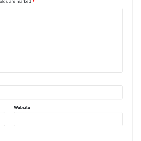
क
ields are marked
*
र्म
चा
री
गि
र
फ्ता
र
Website