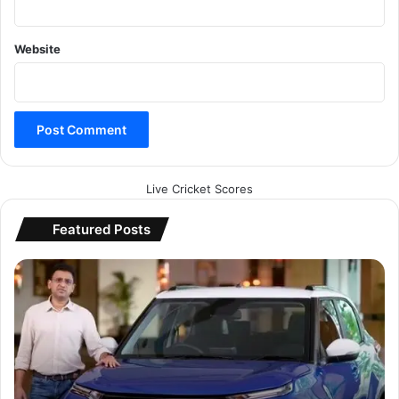
Website
Live Cricket Scores
Featured Posts
2
1
ह
जा
र
में
बु
किं