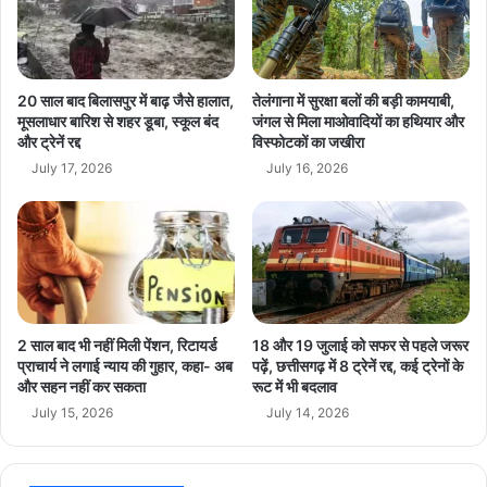
यां
ती
औ
की
र
क
ब
री
ढ़
ब
20 साल बाद बिलासपुर में बाढ़ जैसे हालात,
तेलंगाना में सुरक्षा बलों की बड़ी कामयाबी,
ता
3
मूसलाधार बारिश से शहर डूबा, स्कूल बंद
जंगल से मिला माओवादियों का हथियार और
अ
और ट्रेनें रद्द
विस्फोटकों का जखीरा
5
मे
ला
July 17, 2026
July 16, 2026
रि
ख
का
की
-
सं
डे
प
न
त्ति
मा
फ्री
र्क
ज
2 साल बाद भी नहीं मिली पेंशन, रिटायर्ड
18 और 19 जुलाई को सफर से पहले जरूर
त
,
प्राचार्य ने लगाई न्याय की गुहार, कहा- अब
पढ़ें, छत्तीसगढ़ में 8 ट्रेनें रद्द, कई ट्रेनों के
ना
को
और सहन नहीं कर सकता
रूट में भी बदलाव
व
र्ट
July 15, 2026
July 14, 2026
का
स
ख्त
फै