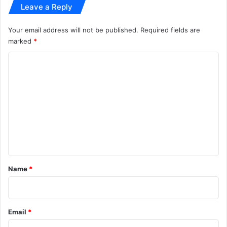
Leave a Reply
स
ला
Your email address will not be published.
Required fields are
marked
*
C
o
m
m
e
n
t
*
Name
*
Email
*