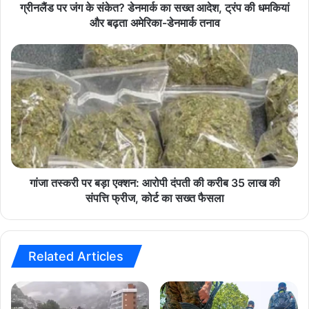
सं
ग्रीनलैंड पर जंग के संकेत? डेनमार्क का सख्त आदेश, ट्रंप की धमकियां
के
और बढ़ता अमेरिका-डेनमार्क तनाव
hindi news
latest news
today news
त
?
गां
डे
जा
न
त
मा
स्क
र्क
री
का
प
स
र
ख्त
ब
आ
ड़ा
दे
ए
गांजा तस्करी पर बड़ा एक्शन: आरोपी दंपती की करीब 35 लाख की
श
क्श
संपत्ति फ्रीज, कोर्ट का सख्त फैसला
,
न
ट्रं
:
प
आ
की
रो
Related Articles
ध
पी
म
दं
कि
प