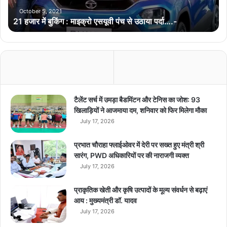
ग
October 5, 2021
21 हजार में बुकिंग : माइक्रो एसयूवी पंच से उठाया पर्दा….-
:
मा
इ
क्रो
ए
स
यू
वी
टैलेंट सर्च में उमड़ा बैडमिंटन और टेनिस का जोश: 93
पं
खिलाड़ियों ने आजमाया दम, शनिवार को फिर मिलेगा मौका
च
July 17, 2026
से
उ
प्रभात चौराहा फ्लाईओवर में देरी पर सख्त हुए मंत्री श्री
ठा
सारंग, PWD अधिकारियों पर की नाराजगी व्यक्त
या
July 17, 2026
प
र्दा
प्राकृतिक खेती और कृषि उत्पादों के मूल्य संवर्धन से बढ़ाएं
…
आय : मुख्यमंत्री डॉ. यादव
.
July 17, 2026
-