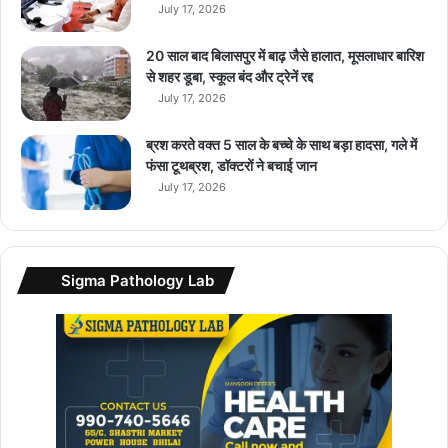
July 17, 2026
P
r
o
20 साल बाद बिलासपुर में बाढ़ जैसे हालात, मूसलाधार बारिश
5
से शहर डूबा, स्कूल बंद और ट्रेनें रद्द
G
July 17, 2026
औ
र
ब्रश करते वक्त 5 साल के बच्चे के साथ बड़ा हादसा, गले में
स
फंसा टूथब्रश, डॉक्टरों ने बचाई जान
ब
July 17, 2026
से
कि
फा
य
Sigma Pathology Lab
ती
C
7
5
5
G
लॉ
न्च