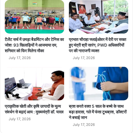
ज
की
:
भी
रा
चे
जी
ता
व
व
चं
नी
द्र
टैलेंट सर्च में उमड़ा बैडमिंटन और टेनिस का
प्रभात चौराहा फ्लाईओवर में देरी पर सख्त
शे
जोश: 93 खिलाड़ियों ने आजमाया दम,
हुए मंत्री श्री सारंग, PWD अधिकारियों
शनिवार को फिर मिलेगा मौका
पर की नाराजगी व्यक्त
ख
र
July 17, 2026
July 17, 2026
ने
वि
त्त
मं
त्री
को
लि
प्राकृतिक खेती और कृषि उत्पादों के मूल्य
ब्रश करते वक्त 5 साल के बच्चे के साथ
खा
संवर्धन से बढ़ाएं आय : मुख्यमंत्री डॉ. यादव
बड़ा हादसा, गले में फंसा टूथब्रश, डॉक्टरों
प
ने बचाई जान
July 17, 2026
त्र
July 17, 2026
,
रा