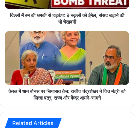
म
की
से
दिल्ली में बम की धमकी से हड़कंप: 9 स्कूलों को ईमेल, संसद उड़ाने की
Bike Taxi
breaking news
ह
भी चेतावनी
ड़
hindi news
Indore High Court
कं
के
प
र
latest news
madhya pradesh news
:
ल
9
में
mp news
Ola Uber Rapido
स्कू
धा
लों
न
today news
Transport Rules
को
बो
ई
न
मे
स
ल
प
केरल में धान बोनस पर सियासत तेज: राजीव चंद्रशेखर ने वित्त मंत्री को
,
र
लिखा पत्र, राज्य और केंद्र आमने-सामने
सं
सि
स
या
द
स
उ
त
Related Articles
ड़ा
ते
ने