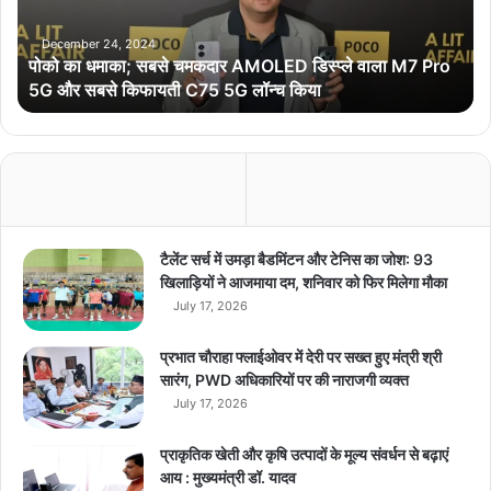
;
स
December 24, 2024
पोको का धमाका; सबसे चमकदार AMOLED डिस्प्ले वाला M7 Pro
ब
5G और सबसे किफायती C75 5G लॉन्च किया
से
च
म
क
दा
र
A
M
टैलेंट सर्च में उमड़ा बैडमिंटन और टेनिस का जोश: 93
O
खिलाड़ियों ने आजमाया दम, शनिवार को फिर मिलेगा मौका
L
July 17, 2026
E
D
प्रभात चौराहा फ्लाईओवर में देरी पर सख्त हुए मंत्री श्री
डि
सारंग, PWD अधिकारियों पर की नाराजगी व्यक्त
स्प्ले
July 17, 2026
वा
ला
प्राकृतिक खेती और कृषि उत्पादों के मूल्य संवर्धन से बढ़ाएं
M
आय : मुख्यमंत्री डॉ. यादव
7