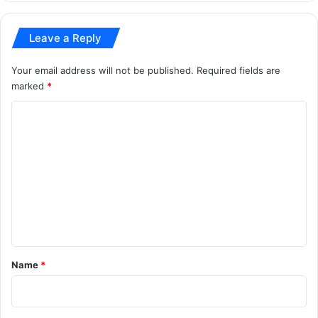
ज्य
औ
Leave a Reply
र
कें
Your email address will not be published.
Required fields are
द्र
marked
*
आ
म
C
ने
-
o
सा
m
म
m
ने
e
n
t
*
Name
*