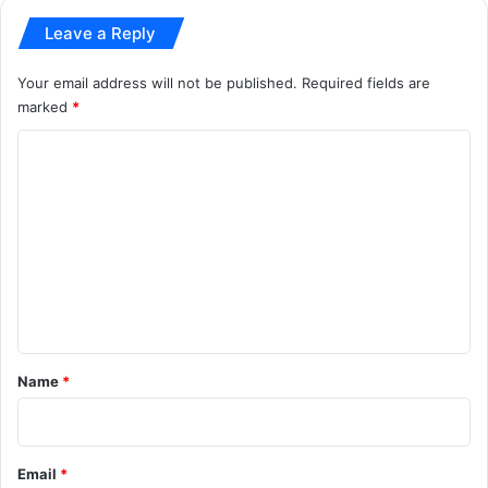
hindi news
Impersonating the CBI
Leave a Reply
Latest Cyber ​​Crimes
latest news
Your email address will not be published.
Required fields are
madhya pradesh news
Online Deception
marked
*
Online Fraud
today news
C
o
m
m
e
n
t
*
Name
*
Email
*