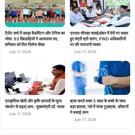
र
धोखाधड़ी, षड्यंत्र और IT एक्ट के तहत मामला दर्ज किया है। साइबर सेल बैंक
ता
से
खातों, मोबाइल नंबरों और ऑनलाइन ट्रांजेक्शन की जांच कर रही है। तकनीकी
पू
ए
साक्ष्यों की मदद से आरोपियों की पहचान और गिरफ्तारी की कोशिश जारी है।
र्व
क
क
ता
:
की
टैलेंट सर्च में उमड़ा बैडमिंटन और टेनिस का
प्रभात चौराहा फ्लाईओवर में देरी पर सख्त
साइबर सेल की जांच जारी, जल्द हो सकती है गिरफ्तारी-
साइबर सेल हर डिजिटल
मु
उ
जोश: 93 खिलाड़ियों ने आजमाया दम,
हुए मंत्री श्री सारंग, PWD अधिकारियों
सुराग को खंगाल रही है ताकि आरोपियों तक पहुंचा जा सके। उम्मीद है कि जल्द ही
ख्य
शनिवार को फिर मिलेगा मौका
पर की नाराजगी व्यक्त
म्मी
इस मामले में महत्वपूर्ण जानकारी मिलेगी और ठगों को पकड़ लिया जाएगा।
मं
द
July 17, 2026
July 17, 2026
त्री
डॉ
.
Amarpatan News
Bank Fraud
या
द
breaking news
crime news
व
cyber cell
cyber crime
Cyber Fraud
प्राकृतिक खेती और कृषि उत्पादों के मूल्य
ब्रश करते वक्त 5 साल के बच्चे के साथ
संवर्धन से बढ़ाएं आय : मुख्यमंत्री डॉ. यादव
बड़ा हादसा, गले में फंसा टूथब्रश, डॉक्टरों
Delhi Police Fraud
Digital Arrest
ने बचाई जान
July 17, 2026
July 17, 2026
Fake Official
Fraud of ₹22 Lakhs