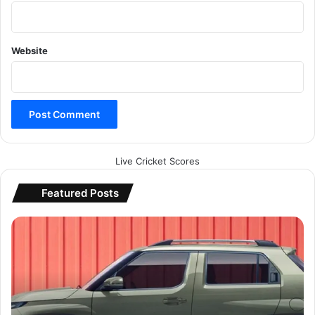
Website
Live Cricket Scores
Featured Posts
H
y
u
n
d
a
i