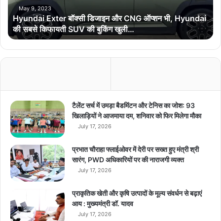
E
May 9, 2023
Hyundai Exter बॉक्सी डिजाइन और CNG ऑप्शन भी, Hyundai
x
की सबसे किफायती SUV की बुकिंग खुली…
t
e
r
बॉ
क्सी
डि
जा
इ
टैलेंट सर्च में उमड़ा बैडमिंटन और टेनिस का जोश: 93
न
खिलाड़ियों ने आजमाया दम, शनिवार को फिर मिलेगा मौका
औ
July 17, 2026
र
C
प्रभात चौराहा फ्लाईओवर में देरी पर सख्त हुए मंत्री श्री
N
सारंग, PWD अधिकारियों पर की नाराजगी व्यक्त
G
July 17, 2026
ऑ
प्श
प्राकृतिक खेती और कृषि उत्पादों के मूल्य संवर्धन से बढ़ाएं
न
आय : मुख्यमंत्री डॉ. यादव
भी
July 17, 2026
,