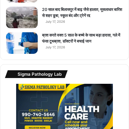
H
y
20 साल बाद बिलासपुर में बाढ़ जैसे हालात, मूसलाधार बारिश
u
से शहर डूबा, स्कूल बंद और ट्रेनें रद्द
n
July 17, 2026
d
a
ब्रश करते वक्त 5 साल के बच्चे के साथ बड़ा हादसा, गले में
i
फंसा टूथब्रश, डॉक्टरों ने बचाई जान
की
July 17, 2026
स
ब
से
कि
Sigma Pathology Lab
फा
य
ती
S
U
V
की
बु
किं