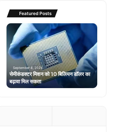
Featured Posts
से
मी
कं
ड
क्ट
र
मि
September 8, 2024
श
सेमीकंडक्टर मिशन को 10 बिलियन डॉलर का
न
बढ़ावा मिल सकता
को
1
0
बि
लि
य
न
डॉ
ल