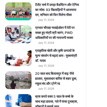
र
टैलेंट सर्च में उमड़ा बैडमिंटन और टेनिस
का
का जोश: 93 खिलाड़ियों ने आजमाया
ब
दम, शनिवार को फिर मिलेगा मौका
ढ़ा
July 17, 2026
वा
प्रभात चौराहा फ्लाईओवर में देरी पर
मि
सख्त हुए मंत्री श्री सारंग, PWD
ल
अधिकारियों पर की नाराजगी व्यक्त
स
July 17, 2026
क
ता
प्राकृतिक खेती और कृषि उत्पादों के
मूल्य संवर्धन से बढ़ाएं आय : मुख्यमंत्री
डॉ. यादव
July 17, 2026
20 साल बाद बिलासपुर में बाढ़ जैसे
हालात, मूसलाधार बारिश से शहर डूबा,
स्कूल बंद और ट्रेनें रद्द
July 17, 2026
ब्रश करते वक्त 5 साल के बच्चे के
साथ बड़ा हादसा, गले में फंसा टूथब्रश,
डॉक्टरों ने बचाई जान