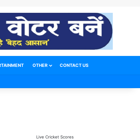
RTAINMENT
OTHER
CONTACT US
Facebook
X
YouTube
Telegram
WhatsApp
Instagram
Switch skin
Search for
Live Cricket Scores