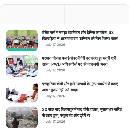
की
त
स्वी
रें
ऑ
टैलेंट सर्च में उमड़ा बैडमिंटन और टेनिस का जोश: 93
न
खिलाड़ियों ने आजमाया दम, शनिवार को फिर मिलेगा मौका
ला
July 17, 2026
इ
न
प्रभात चौराहा फ्लाईओवर में देरी पर सख्त हुए मंत्री श्री
ली
सारंग, PWD अधिकारियों पर की नाराजगी व्यक्त
क
July 17, 2026
…
प्राकृतिक खेती और कृषि उत्पादों के मूल्य संवर्धन से बढ़ाएं
आय : मुख्यमंत्री डॉ. यादव
July 17, 2026
20 साल बाद बिलासपुर में बाढ़ जैसे हालात, मूसलाधार बारिश
से शहर डूबा, स्कूल बंद और ट्रेनें रद्द
July 17, 2026