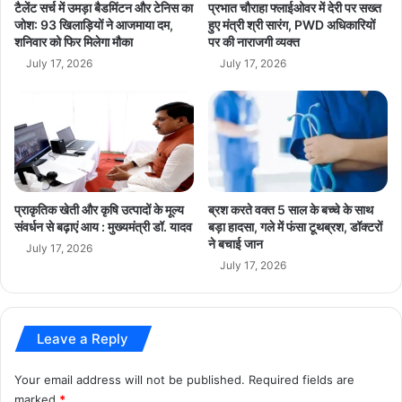
प्र
टैलेंट सर्च में उमड़ा बैडमिंटन और टेनिस का
प्रभात चौराहा फ्लाईओवर में देरी पर सख्त
शि
जोश: 93 खिलाड़ियों ने आजमाया दम,
हुए मंत्री श्री सारंग, PWD अधिकारियों
क्ष
शनिवार को फिर मिलेगा मौका
पर की नाराजगी व्यक्त
ण
July 17, 2026
July 17, 2026
यो
ज
ना
’
का
शु
भा
प्राकृतिक खेती और कृषि उत्पादों के मूल्य
ब्रश करते वक्त 5 साल के बच्चे के साथ
रं
संवर्धन से बढ़ाएं आय : मुख्यमंत्री डॉ. यादव
बड़ा हादसा, गले में फंसा टूथब्रश, डॉक्टरों
भ
ने बचाई जान
,
July 17, 2026
July 17, 2026
म
प्र
पि
छ
Leave a Reply
ड़ा
व
Your email address will not be published.
Required fields are
र्ग
आ
marked
*