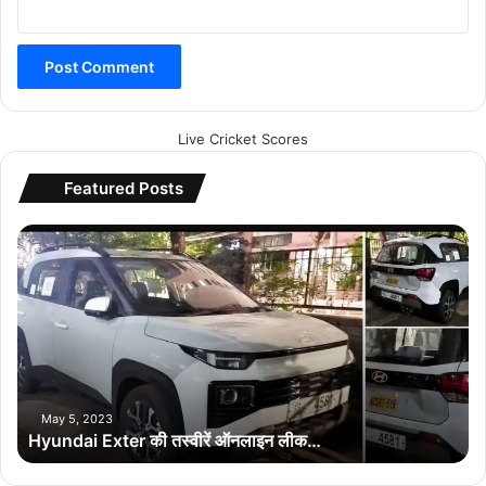
Live Cricket Scores
Featured Posts
H
y
u
n
d
a
i
E
x
May 5, 2023
Hyundai Exter की तस्वीरें ऑनलाइन लीक…
t
e
r