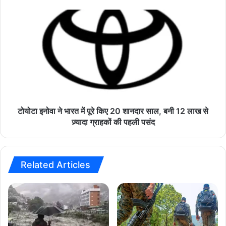
र
ब
टो
ड़ा
यो
ह
टा
म
इ
ला
नो
:
वा
‘
ने
अ
भा
ग
र
र
त
टोयोटा इनोवा ने भारत में पूरे किए 20 शानदार साल, बनी 12 लाख से
बं
में
ज़्यादा ग्राहकों की पहली पसंद
गा
पू
लि
रे
यों
कि
को
ए
Related Articles
वो
2
ट
0
र
शा
लि
न
स्ट
दा
से