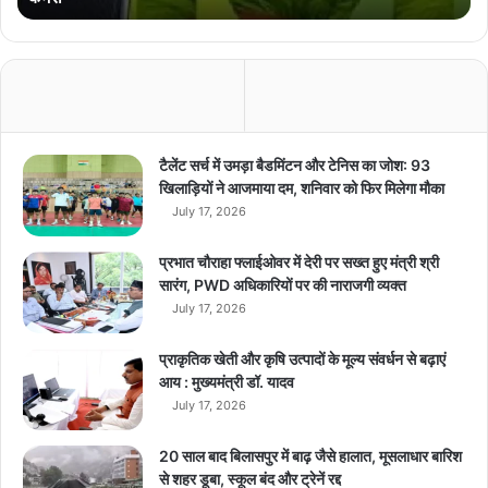
s
u
n
g
का
य
ह
टैलेंट सर्च में उमड़ा बैडमिंटन और टेनिस का जोश: 93
द
खिलाड़ियों ने आजमाया दम, शनिवार को फिर मिलेगा मौका
म
July 17, 2026
दा
र
प्रभात चौराहा फ्लाईओवर में देरी पर सख्त हुए मंत्री श्री
स्मा
सारंग, PWD अधिकारियों पर की नाराजगी व्यक्त
र्ट
July 17, 2026
फो
न
प्राकृतिक खेती और कृषि उत्पादों के मूल्य संवर्धन से बढ़ाएं
,
आय : मुख्यमंत्री डॉ. यादव
6
July 17, 2026
4
M
P
20 साल बाद बिलासपुर में बाढ़ जैसे हालात, मूसलाधार बारिश
का
से शहर डूबा, स्कूल बंद और ट्रेनें रद्द