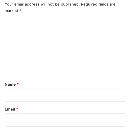
’
Your email address will not be published.
Required fields are
द
marked
*
C
o
m
m
e
n
t
*
Name
*
Email
*