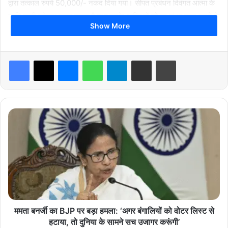
द्वारा तत्काल रुपये 50,000/- नकद दिया गया। सीपत प्रबंधन दिवंगत आत्मा के
प्रति गहरी संवेदना व्यक्त करता है तथा उनके आश्रितों को हर संभव मदद करने के
Show More
लिए प्रतिबद्ध है।
Facebook
X
Messenger
WhatsApp
Telegram
Share via Email
Print
म
breaking news
Chhattisgarh News
म
ता
latest news
today news
ब
न
र्जी
का
B
J
P
ममता बनर्जी का BJP पर बड़ा हमला: ‘अगर बंगालियों को वोटर लिस्ट से
प
हटाया, तो दुनिया के सामने सच उजागर करूंगी’