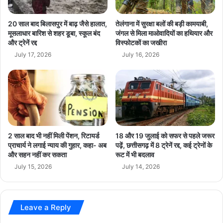
र
ह
सा
टा
ल
20 साल बाद बिलासपुर में बाढ़ जैसे हालात,
तेलंगाना में सुरक्षा बलों की बड़ी कामयाबी,
या
,
मूसलाधार बारिश से शहर डूबा, स्कूल बंद
जंगल से मिला माओवादियों का हथियार और
,
और ट्रेनें रद्द
विस्फोटकों का जखीरा
ब
तो
नी
July 17, 2026
July 16, 2026
दु
1
नि
2
या
ला
के
ख
सा
से
म
ज़्या
ने
दा
2 साल बाद भी नहीं मिली पेंशन, रिटायर्ड
18 और 19 जुलाई को सफर से पहले जरूर
स
ग्रा
प्राचार्य ने लगाई न्याय की गुहार, कहा- अब
पढ़ें, छत्तीसगढ़ में 8 ट्रेनें रद्द, कई ट्रेनों के
च
ह
और सहन नहीं कर सकता
रूट में भी बदलाव
उ
कों
July 15, 2026
July 14, 2026
जा
की
ग
प
र
ह
क
ली
Leave a Reply
रूं
प
गी
सं