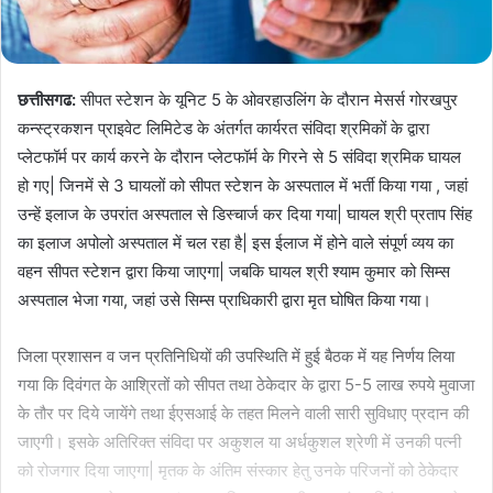
छत्तीसगढ:
सीपत स्टेशन के यूनिट 5 के ओवरहाउलिंग के दौरान मेसर्स गोरखपुर
कन्स्ट्रकशन प्राइवेट लिमिटेड के अंतर्गत कार्यरत संविदा श्रमिकों के द्वारा
प्लेटफॉर्म पर कार्य करने के दौरान प्लेटफॉर्म के गिरने से 5 संविदा श्रमिक घायल
हो गए| जिनमें से 3 घायलों को सीपत स्टेशन के अस्पताल में भर्ती किया गया , जहां
उन्हें इलाज के उपरांत अस्पताल से डिस्चार्ज कर दिया गया| घायल श्री प्रताप सिंह
का इलाज अपोलो अस्पताल में चल रहा है| इस ईलाज में होने वाले संपूर्ण व्यय का
वहन सीपत स्टेशन द्वारा किया जाएगा| जबकि घायल श्री श्याम कुमार को सिम्स
अस्पताल भेजा गया, जहां उसे सिम्स प्राधिकारी द्वारा मृत घोषित किया गया।
जिला प्रशासन व जन प्रतिनिधियों की उपस्थिति में हुई बैठक में यह निर्णय लिया
गया कि दिवंगत के आश्रितों को सीपत तथा ठेकेदार के द्वारा 5-5 लाख रुपये मुवाजा
के तौर पर दिये जायेंगे तथा ईएसआई के तहत मिलने वाली सारी सुविधाए प्रदान की
जाएगी। इसके अतिरिक्त संविदा पर अकुशल या अर्धकुशल श्रेणी में उनकी पत्नी
को रोजगार दिया जाएगा| मृतक के अंतिम संस्कार हेतु उनके परिजनों को ठेकेदार