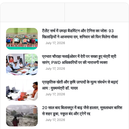
की
त
स्वी
र
औ
टैलेंट सर्च में उमड़ा बैडमिंटन और टेनिस का जोश: 93
र
खिलाड़ियों ने आजमाया दम, शनिवार को फिर मिलेगा मौका
मु
July 17, 2026
ख्य
स्पे
प्रभात चौराहा फ्लाईओवर में देरी पर सख्त हुए मंत्री श्री
सि
सारंग, PWD अधिकारियों पर की नाराजगी व्यक्त
फि
July 17, 2026
के
श
प्राकृतिक खेती और कृषि उत्पादों के मूल्य संवर्धन से बढ़ाएं
न
आय : मुख्यमंत्री डॉ. यादव
ऑ
July 17, 2026
न
ला
इ
20 साल बाद बिलासपुर में बाढ़ जैसे हालात, मूसलाधार बारिश
न
से शहर डूबा, स्कूल बंद और ट्रेनें रद्द
ली
July 17, 2026
क