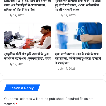
टैलेंट सर्च में उमड़ा बैडमिंटन और टेनिस का
प्रभात चौराहा फ्लाईओवर में देरी पर सख्त
रं
जोश: 93 खिलाड़ियों ने आजमाया दम,
हुए मंत्री श्री सारंग, PWD अधिकारियों
इस अवसर पर शिक्षाविद्, उद्योग जगत के प्रतिनिधि, अभिभावक एवं बड़ी
त
शनिवार को फिर मिलेगा मौका
पर की नाराजगी व्यक्त
संख्या में विद्यार्थी उपस्थित रहे।
र
July 17, 2026
July 17, 2026
ब
ढ़
breaking news
hindi news
र
हा
latest news
madhya pradesh news
आ
गे
today news
:
प्राकृतिक खेती और कृषि उत्पादों के मूल्य
ब्रश करते वक्त 5 साल के बच्चे के साथ
मु
संवर्धन से बढ़ाएं आय : मुख्यमंत्री डॉ. यादव
बड़ा हादसा, गले में फंसा टूथब्रश, डॉक्टरों
ख्य
ने बचाई जान
मं
July 17, 2026
July 17, 2026
त्री
डॉ
.
या
Leave a Reply
द
व
Your email address will not be published.
Required fields are
marked
*