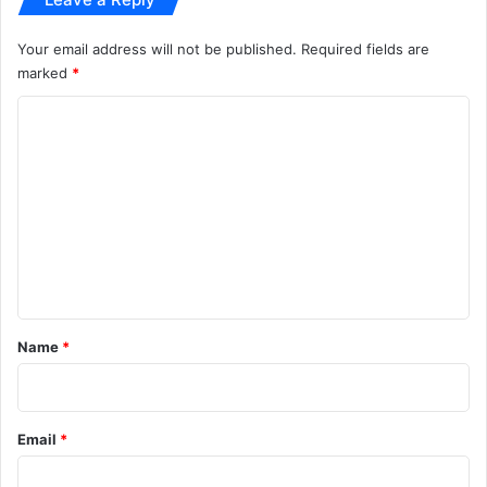
Your email address will not be published.
Required fields are
marked
*
breaking news
Chhattisgarh News
C
o
hindi news
latest news
today news
m
m
e
n
t
*
Name
*
Email
*