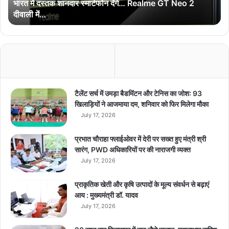
भारत में दस्तक शानदार स्मार्टफोन देंगे… Realme GT Neo 2
न
दीवाली में…
दा
र
स्मा
र्ट
फो
न
दें
गे
टैलेंट सर्च में उमड़ा बैडमिंटन और टेनिस का जोश: 93
…
खिलाड़ियों ने आजमाया दम, शनिवार को फिर मिलेगा मौका
R
July 17, 2026
e
a
प्रभात चौराहा फ्लाईओवर में देरी पर सख्त हुए मंत्री श्री
l
सारंग, PWD अधिकारियों पर की नाराजगी व्यक्त
m
July 17, 2026
e
G
प्राकृतिक खेती और कृषि उत्पादों के मूल्य संवर्धन से बढ़ाएं
T
आय : मुख्यमंत्री डॉ. यादव
N
July 17, 2026
e
o