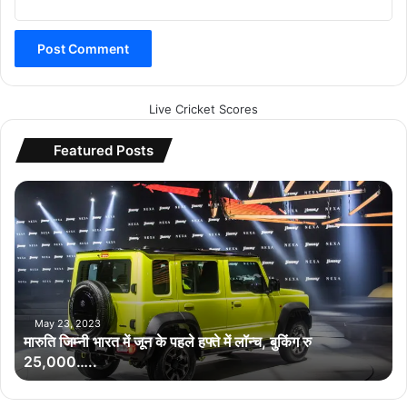
Live Cricket Scores
Featured Posts
मा
रु
ति
जि
म्नी
भा
र
त
May 23, 2023
मारुति जिम्नी भारत में जून के पहले हफ्ते में लॉन्च, बुकिंग रु
में
25,000…..
जू
न
के