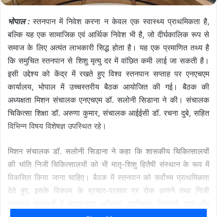
भोपाल :
स्तनपान में निवेश करना न केवल एक स्वास्थ्य प्राथमिकता है,
बल्कि यह एक सामाजिक एवं आर्थिक निवेश भी है, जो दीर्घकालिक रूप से
समाज के लिए अत्यंत लाभकारी सिद्ध होता है। यह एक प्रमाणित तथ्य है
कि समुचित स्तनपान से शिशु मृत्यु दर में वांछित कमी लाई जा सकती है।
इसी उद्देश्य को केंद्र में रखते हुए विश्व स्तनपान सप्ताह पर एनएचएम
कार्यालय, भोपाल में उच्चस्तरीय बैठक आयोजित की गई। बैठक की
अध्यक्षता मिशन संचालक एनएचएम डॉ. सलोनी सिडाना ने की। संचालक
चिकित्सा शिक्षा डॉ. अरुणा कुमार, संचालक आईईसी डॉ. रचना दुबे, सहित
विभिन्न विषय विशेषज्ञ उपस्थित रहे।
मिशन संचालक डॉ. सलोनी सिडाना ने कहा कि शासकीय चिकित्सालयों
की भांति निजी चिकित्सालयों को भी मातृ-शिशु हितैषी संस्थान के रूप में
विकसित किया जाना चाहिए। बैठक में स्तनपान को सर्वोच्च प्राथमिकता
देते हुए, इसके विकल्प के प्रचार-प्रसार पर रोक लगाने तथा निजी
स्वास्थ्य संस्थानों में जागरूकता अभियान, प्रशिक्षण, निगरानी तंत्र और
सहयोगात्मक नीति-संशोधन पर भी विस्तार से चर्चा की गई।
बैठक का