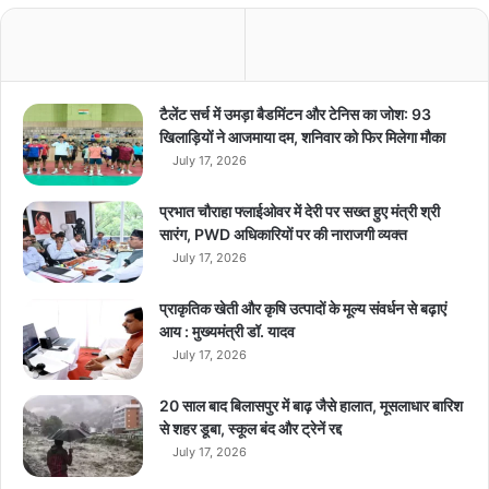
प
ह
ले
ह
फ्ते
टैलेंट सर्च में उमड़ा बैडमिंटन और टेनिस का जोश: 93
में
खिलाड़ियों ने आजमाया दम, शनिवार को फिर मिलेगा मौका
लॉ
July 17, 2026
न्च
,
प्रभात चौराहा फ्लाईओवर में देरी पर सख्त हुए मंत्री श्री
बु
सारंग, PWD अधिकारियों पर की नाराजगी व्यक्त
किं
July 17, 2026
ग
रु
प्राकृतिक खेती और कृषि उत्पादों के मूल्य संवर्धन से बढ़ाएं
2
आय : मुख्यमंत्री डॉ. यादव
5
July 17, 2026
,
0
0
20 साल बाद बिलासपुर में बाढ़ जैसे हालात, मूसलाधार बारिश
0
से शहर डूबा, स्कूल बंद और ट्रेनें रद्द
…
July 17, 2026
.