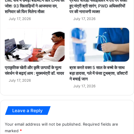
टैलेंट सर्च में उमड़ा बैडमिंटन और टेनिस का
प्रभात चौराहा फ्लाईओवर में देरी पर सख्त
त
ग
जोश: 93 खिलाड़ियों ने आजमाया दम,
हुए मंत्री श्री सारंग, PWD अधिकारियों
की
शनिवार को फिर मिलेगा मौका
पर की नाराजगी व्यक्त
ति
1
दे
July 17, 2026
July 17, 2026
0
गी
0
:
पु
मु
लों
ख्य
की
मं
स्वी
त्री
कृ
डॉ
प्राकृतिक खेती और कृषि उत्पादों के मूल्य
ब्रश करते वक्त 5 साल के बच्चे के साथ
ति
.
संवर्धन से बढ़ाएं आय : मुख्यमंत्री डॉ. यादव
बड़ा हादसा, गले में फंसा टूथब्रश, डॉक्टरों
या
ने बचाई जान
July 17, 2026
द
July 17, 2026
व
Leave a Reply
Your email address will not be published.
Required fields are
marked
*