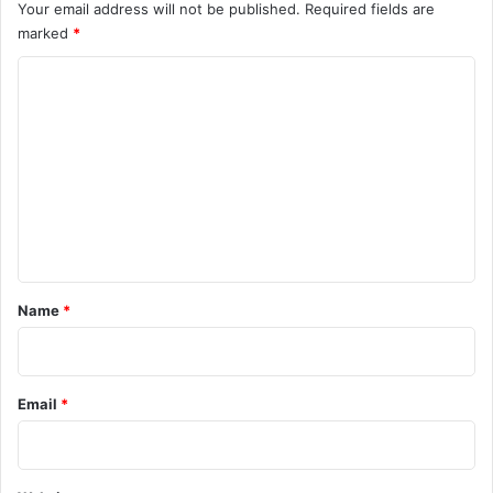
Your email address will not be published.
Required fields are
शु
marked
*
रु
आ
C
त
o
m
m
e
n
t
*
Name
*
Email
*