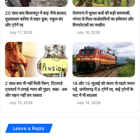
J
ली
P
प
20 साल बाद बिलासपुर में बाढ़ जैसे हालात,
तेलंगाना में सुरक्षा बलों की बड़ी कामयाबी,
-
हुँ
मूसलाधार बारिश से शहर डूबा, स्कूल बंद
जंगल से मिला माओवादियों का हथियार और
A
और ट्रेनें रद्द
विस्फोटकों का जखीरा
ची
A
:
July 17, 2026
July 16, 2026
P
द
आ
श
म
कों
ने
का
-
अं
सा
धे
breaking news
Chhattisgarh News
म
रा
2 साल बाद भी नहीं मिली पेंशन, रिटायर्ड
18 और 19 जुलाई को सफर से पहले जरूर
ने
टू
hindi news
latest news
today news
प्राचार्य ने लगाई न्याय की गुहार, कहा- अब
पढ़ें, छत्तीसगढ़ में 8 ट्रेनें रद्द, कई ट्रेनों के
टा
और सहन नहीं कर सकता
रूट में भी बदलाव
,
July 15, 2026
July 14, 2026
वि
का
स
की
Leave a Reply
न
ई