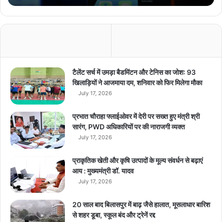
S
अ
प
डे
ट
,
i
टैलेंट सर्च में उमड़ा बैडमिंटन और टेनिस का जोश: 93
O
खिलाड़ियों ने आजमाया दम, शनिवार को फिर मिलेगा मौका
S
July 17, 2026
1
7
प्रभात चौराहा फ्लाईओवर में देरी पर सख्त हुए मंत्री श्री
क
सारंग, PWD अधिकारियों पर की नाराजगी व्यक्त
रे
July 17, 2026
स
वा
प्राकृतिक खेती और कृषि उत्पादों के मूल्य संवर्धन से बढ़ाएं
ग
आय : मुख्यमंत्री डॉ. यादव
त
July 17, 2026
न
ए
अ
20 साल बाद बिलासपुर में बाढ़ जैसे हालात, मूसलाधार बारिश
प
से शहर डूबा, स्कूल बंद और ट्रेनें रद्द