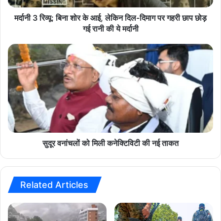
ना
शो
मर्दानी 3 रिव्यू: बिना शोर के आई, लेकिन दिल-दिमाग पर गहरी छाप छोड़
र
गई रानी की ये मर्दानी
के
आ
सु
ई
दू
,
र
ले
व
कि
नां
न
च
दि
लों
ल
को
-
मि
दि
ली
सुदूर वनांचलों को मिली कनेक्टिविटी की नई ताकत
मा
क
ग
ने
प
क्टि
र
वि
Related Articles
ग
टी
ह
की
री
न