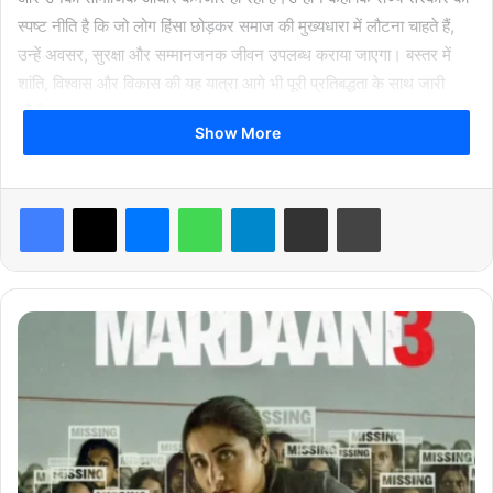
स्पष्ट नीति है कि जो लोग हिंसा छोड़कर समाज की मुख्यधारा में लौटना चाहते हैं,
उन्हें अवसर, सुरक्षा और सम्मानजनक जीवन उपलब्ध कराया जाएगा। बस्तर में
शांति, विश्वास और विकास की यह यात्रा आगे भी पूरी प्रतिबद्धता के साथ जारी
रहेगी।
Show More
Facebook
X
Messenger
WhatsApp
Telegram
Share via Email
Print
breaking news
Chhattisgarh News
म
र्दा
hindi news
latest news
today news
नी
3
रि
व्यू
:
बि