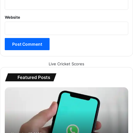
Website
Live Cricket Scores
Featured Posts
वॉ
ट्स
ऐ
प
यू
ज
र्स