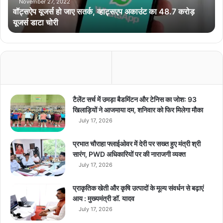
हो
November 27, 2022
वॉट्सऐप यूजर्स हो जाए सतर्क, व्हाट्सएप अकाउंट का 48.7 करोड़
जा
यूजर्स डाटा चोरी
ए
स
त
र्क
,
व्हा
ट्स
ए
टैलेंट सर्च में उमड़ा बैडमिंटन और टेनिस का जोश: 93
प
खिलाड़ियों ने आजमाया दम, शनिवार को फिर मिलेगा मौका
अ
July 17, 2026
का
उं
प्रभात चौराहा फ्लाईओवर में देरी पर सख्त हुए मंत्री श्री
ट
सारंग, PWD अधिकारियों पर की नाराजगी व्यक्त
का
July 17, 2026
4
8
प्राकृतिक खेती और कृषि उत्पादों के मूल्य संवर्धन से बढ़ाएं
.
आय : मुख्यमंत्री डॉ. यादव
7
July 17, 2026
क
रो