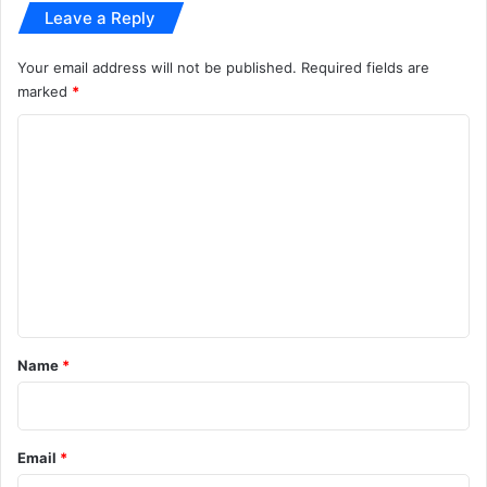
Leave a Reply
Your email address will not be published.
Required fields are
marked
*
C
o
m
m
e
n
t
*
Name
*
Email
*