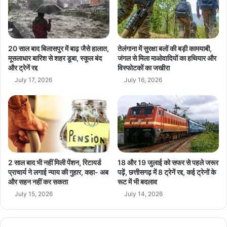
छा
ई
प
ता
छो
क
ड़
त
ग
20 साल बाद बिलासपुर में बाढ़ जैसे हालात,
तेलंगाना में सुरक्षा बलों की बड़ी कामयाबी,
ई
मूसलाधार बारिश से शहर डूबा, स्कूल बंद
जंगल से मिला माओवादियों का हथियार और
रा
और ट्रेनें रद्द
विस्फोटकों का जखीरा
नी
July 17, 2026
July 16, 2026
की
ये
म
र्दा
नी
2 साल बाद भी नहीं मिली पेंशन, रिटायर्ड
18 और 19 जुलाई को सफर से पहले जरूर
प्राचार्य ने लगाई न्याय की गुहार, कहा- अब
पढ़ें, छत्तीसगढ़ में 8 ट्रेनें रद्द, कई ट्रेनों के
और सहन नहीं कर सकता
रूट में भी बदलाव
July 15, 2026
July 14, 2026