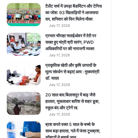
-
टैलेंट सर्च में उमड़ा बैडमिंटन और टेनिस
1
का जोश: 93 खिलाड़ियों ने आजमाया
0
दम, शनिवार को फिर मिलेगा मौका
0
July 17, 2026
फी
प्रभात चौराहा फ्लाईओवर में देरी पर
स
सख्त हुए मंत्री श्री सारंग, PWD
दी
अधिकारियों पर की नाराजगी व्यक्त
,
July 17, 2026
4
सा
प्राकृतिक खेती और कृषि उत्पादों के
ल
मूल्य संवर्धन से बढ़ाएं आय : मुख्यमंत्री
के
डॉ. यादव
मॉ
July 17, 2026
नि
20 साल बाद बिलासपुर में बाढ़ जैसे
टो
हालात, मूसलाधार बारिश से शहर डूबा,
रि
स्कूल बंद और ट्रेनें रद्द
य
July 17, 2026
म
में
ब्रश करते वक्त 5 साल के बच्चे के
दी
साथ बड़ा हादसा, गले में फंसा टूथब्रश,
ग
डॉक्टरों ने बचाई जान