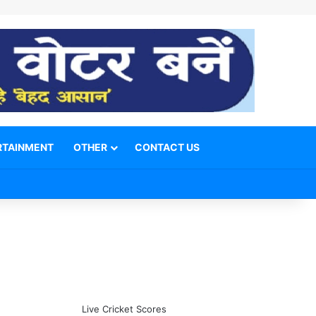
RTAINMENT
OTHER
CONTACT US
Facebook
X
YouTube
Telegram
WhatsApp
Instagram
Switch skin
Search for
Live Cricket Scores