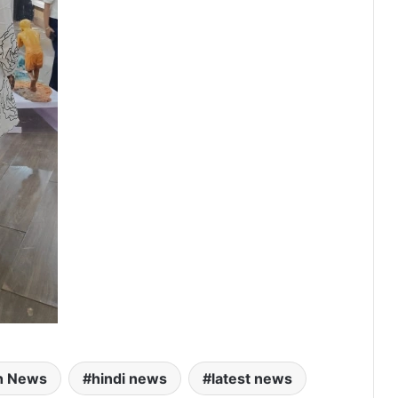
h News
hindi news
latest news