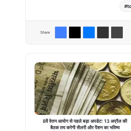
t
Facebook
X
Messenger
Share via Email
Print
Share
8
वें
वे
त
न
आ
यो
ग
से
प
8वें वेतन आयोग से पहले बड़ा अपडेट: 13 अप्रैल की
ह
बैठक तय करेगी सैलरी और पेंशन का भविष्य