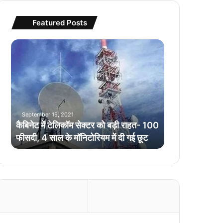
Featured Posts
कै
बि
ने
ट
में
टे
लि
September 15, 2021
कॉ
कैबिनेट में टेलिकॉम सेक्टर को बड़ी राहत- 100
म
फीसदी, 4 साल के मॉनिटोरियम में दी गई छूट
से
क्ट
र
को
ब
ड़ी
रा
ह
त