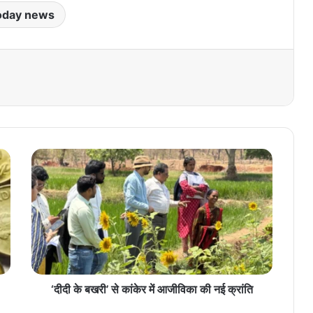
oday news
‘
दी
दी
के
ब
ख
री
’
से
कां
‘दीदी के बखरी’ से कांकेर में आजीविका की नई क्रांति
के