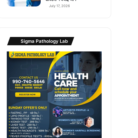
ई
July 17, 2026
छू
ट
Sigma Pathology Lab