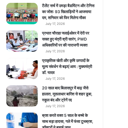
–
टैलेंट सर्च में उमड़ा बैडमिंटन और टेनिस
i
का जोश: 93 खिलाड़ियों ने आजमाया
P
दम, शनिवार को फिर मिलेगा मौका
h
July 17, 2026
o
प्रभात चौराहा फ्लाईओवर में देरी पर
n
सख्त हुए मंत्री श्री सारंग, PWD
e
अधिकारियों पर की नाराजगी व्यक्त
1
July 17, 2026
4
i
प्राकृतिक खेती और कृषि उत्पादों के
n
मूल्य संवर्धन से बढ़ाएं आय : मुख्यमंत्री
5
डॉ. यादव
8
July 17, 2026
,
20 साल बाद बिलासपुर में बाढ़ जैसे
0
हालात, मूसलाधार बारिश से शहर डूबा,
0
स्कूल बंद और ट्रेनें रद्द
0
July 17, 2026
रु
प
ब्रश करते वक्त 5 साल के बच्चे के
ये
साथ बड़ा हादसा, गले में फंसा टूथब्रश,
से
डॉक्टरों ने बचाई जान