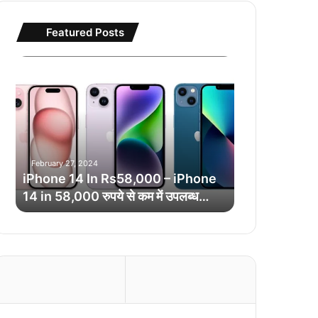
Featured Posts
i
P
h
o
n
e
1
February 27, 2024
4
iPhone 14 In Rs58,000 – iPhone
I
14 in 58,000 रुपये से कम में उपलब्ध…
n
R
s
5
8
,
0
0
0