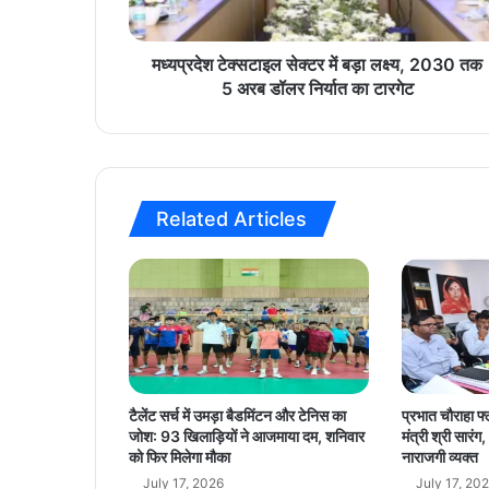
टा
इ
ल
मध्यप्रदेश टेक्सटाइल सेक्टर में बड़ा लक्ष्य, 2030 तक
से
5 अरब डॉलर निर्यात का टारगेट
क्ट
र
में
ब
ड़ा
Related Articles
ल
क्ष्य
,
2
0
3
0
त
क
टैलेंट सर्च में उमड़ा बैडमिंटन और टेनिस का
प्रभात चौराहा फ्
5
जोश: 93 खिलाड़ियों ने आजमाया दम, शनिवार
मंत्री श्री सार
अ
को फिर मिलेगा मौका
नाराजगी व्यक्त
र
July 17, 2026
July 17, 20