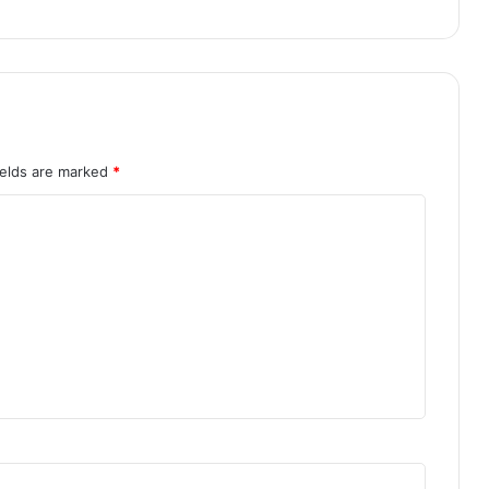
:
मु
ख्य
मं
त्री
डॉ
.
या
ields are marked
*
द
व