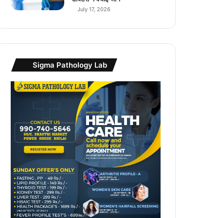
क
July 17, 2026
म
में
उ
प
ल
Sigma Pathology Lab
ब्ध
…