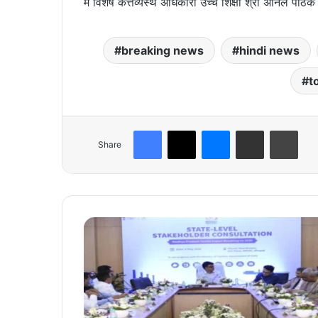
में विशेष कर्त्तव्यस्थ अधिकारी उच्च शिक्षा श्री अनिल 
breaking news
hindi news
t
Facebook
X
Messenger
Share via Email
Print
Share
म
ध्य
प्र
दे
श
टे
क्स