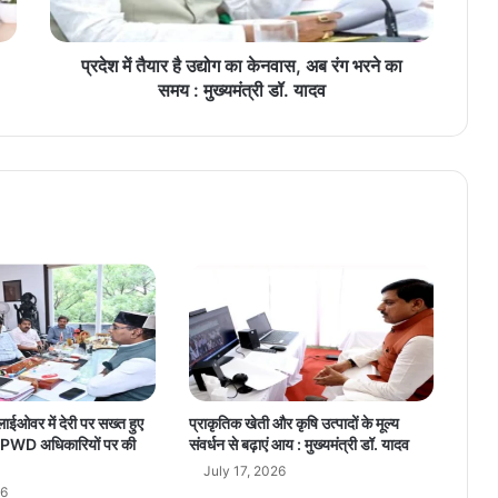
है
उ
द्यो
प्रदेश में तैयार है उद्योग का केनवास, अब रंग भरने का
ग
समय : मुख्यमंत्री डॉ. यादव
का
के
न
वा
स
,
अ
ब
रं
ग
भ
र
ने
का
लाईओवर में देरी पर सख्त हुए
प्राकृतिक खेती और कृषि उत्पादों के मूल्य
स
ंग, PWD अधिकारियों पर की
संवर्धन से बढ़ाएं आय : मुख्यमंत्री डॉ. यादव
म
July 17, 2026
य
26