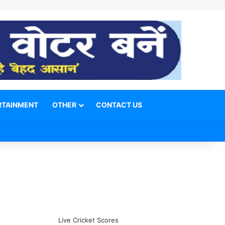
RTAINMENT
OTHER
CONTACT US
Facebook
X
YouTube
Telegram
WhatsApp
Instagram
Switch skin
Search for
Live Cricket Scores