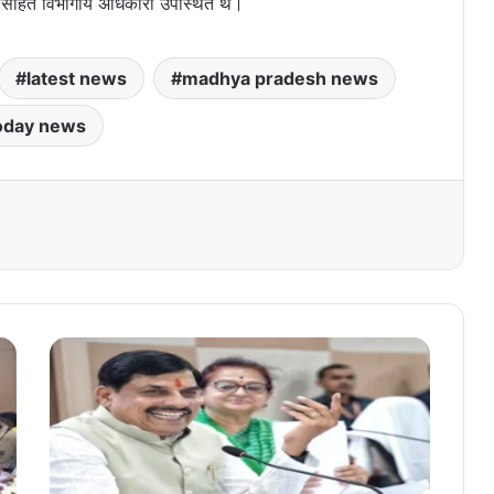
पाठक सहित विभागीय अधिकारी उपस्थित थे।
latest news
madhya pradesh news
oday news
प्र
दे
श
में
तै
या
र