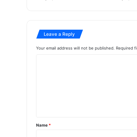
ब
डॉ
ल
र
नि
Leave a Reply
र्या
त
का
Your email address will not be published.
Required f
टा
C
र
गे
o
ट
m
m
e
n
t
*
Name
*