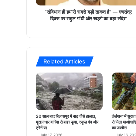
री
स
“संविधान ही हमारी सबसे बड़ी ताकत है” — गणतंत्र
ब
दिवस पर राहुल गांधी और खड़गे का बड़ा संदेश
से
ब
ड़ी
ता
क
त
Related Articles
है
”
—
ग
ण
तं
त्र
दि
व
20 साल बाद बिलासपुर में बाढ़ जैसे हालात,
तेलंगाना में सुरक
स
मूसलाधार बारिश से शहर डूबा, स्कूल बंद और
से मिला माओवादि
प
ट्रेनें रद्द
का जखीरा
र
July 17, 2026
July 16, 20