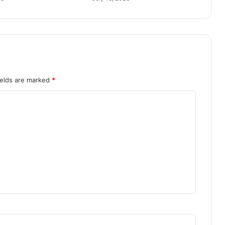
र्मा
ण
स
र
का
र
का
सं
ields are marked
*
क
ल्प
:
मु
ख्य
मं
त्री
वि
ष्णु
दे
व
सा
य