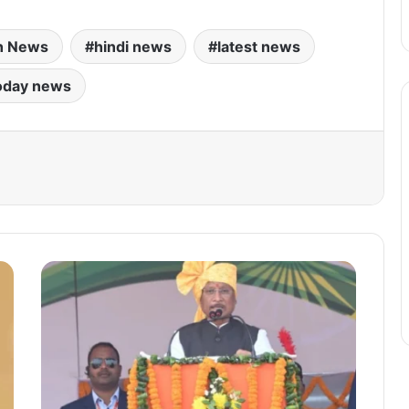
h News
hindi news
latest news
oday news
सं
वि
धा
न
,
लो
क
तं