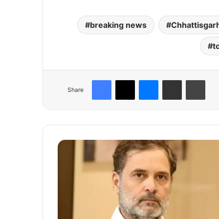
breaking news
Chhattisgar
t
Facebook
X
Messenger
Share via Email
Print
Share
“
सं
वि
धा
न
ही
ह
मा