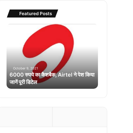
Featured Posts
6
0
0
0
रु
प
ये
October 9, 2021
का
6000 रुपये का कैशबैक, Airtel ने पेश किया
कै
जानें पूरी डिटेल
श
बै
क
,
A
i
r
t
e