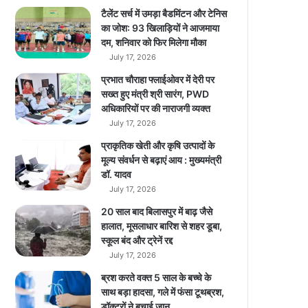
l
टैलेंट सर्च में उमड़ा बैडमिंटन और टेनिस
ने
का जोश: 93 खिलाड़ियों ने आजमाया
पे
दम, शनिवार को फिर मिलेगा मौका
श
July 17, 2026
कि
प्रभात चौराहा फ्लाईओवर में देरी पर
या
सख्त हुए मंत्री श्री सारंग, PWD
जा
अधिकारियों पर की नाराजगी व्यक्त
नें
July 17, 2026
पू
री
प्राकृतिक खेती और कृषि उत्पादों के
डि
मूल्य संवर्धन से बढ़ाएं आय : मुख्यमंत्री
टे
डॉ. यादव
ल
July 17, 2026
20 साल बाद बिलासपुर में बाढ़ जैसे
हालात, मूसलाधार बारिश से शहर डूबा,
स्कूल बंद और ट्रेनें रद्द
July 17, 2026
ब्रश करते वक्त 5 साल के बच्चे के
साथ बड़ा हादसा, गले में फंसा टूथब्रश,
डॉक्टरों ने बचाई जान