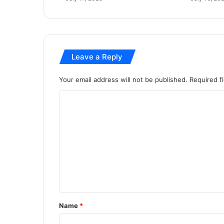
रा
हु
ल
गां
धी
Leave a Reply
औ
र
ख
Your email address will not be published.
Required f
ड़
C
गे
का
o
ब
m
ड़ा
सं
m
दे
e
श
n
t
*
Name
*