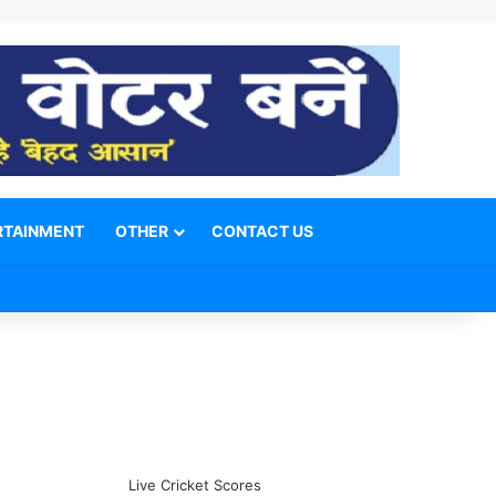
RTAINMENT
OTHER
CONTACT US
Facebook
X
YouTube
Telegram
WhatsApp
Instagram
Switch skin
Search for
Live Cricket Scores