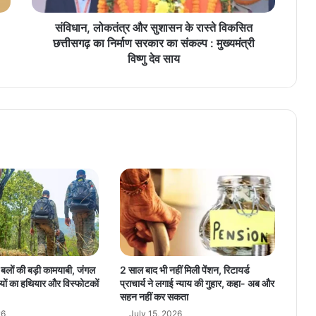
त्र
औ
संविधान, लोकतंत्र और सुशासन के रास्ते विकसित
र
छत्तीसगढ़ का निर्माण सरकार का संकल्प : मुख्यमंत्री
सु
विष्णु देव साय
शा
स
न
के
रा
स्ते
वि
क
सि
त
छ
त्ती
स
ग
्षा बलों की बड़ी कामयाबी, जंगल
2 साल बाद भी नहीं मिली पेंशन, रिटायर्ड
ढ़
यों का हथियार और विस्फोटकों
प्राचार्य ने लगाई न्याय की गुहार, कहा- अब और
का
सहन नहीं कर सकता
नि
26
July 15, 2026