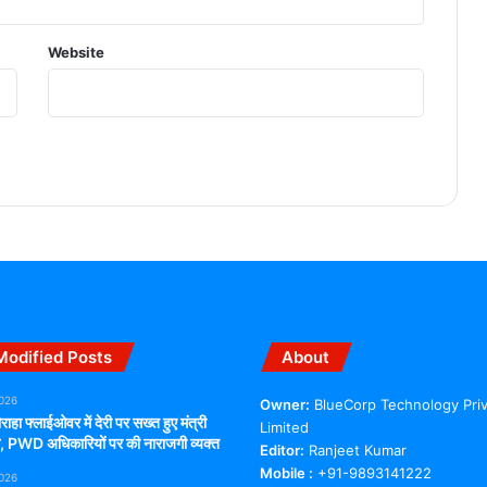
Website
Modified Posts
About
2026
Owner:
BlueCorp Technology Pri
राहा फ्लाईओवर में देरी पर सख्त हुए मंत्री
Limited
ंग, PWD अधिकारियों पर की नाराजगी व्यक्त
Editor:
Ranjeet Kumar
Mobile :
+91-9893141222
2026