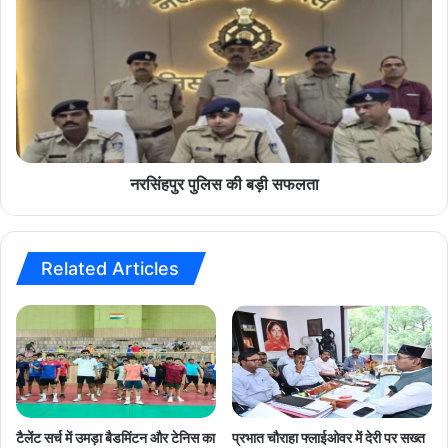
को
र
मि
सिं
ले
ह
गा
पु
माँ
र
शि
पु
प्रा
लि
के
स
ज
की
नरसिंहपुर पुलिस की बड़ी सफलता
ल
ब
से
ड़ी
स्ना
स
न
फ
Related Articles
का
ल
पु
ता
ण्य
ला
भ
:
मु
ख्य
टैलेंट सर्च में उमड़ा बैडमिंटन और टेनिस का
प्रभात चौराहा फ्लाईओवर में देरी पर सख्त