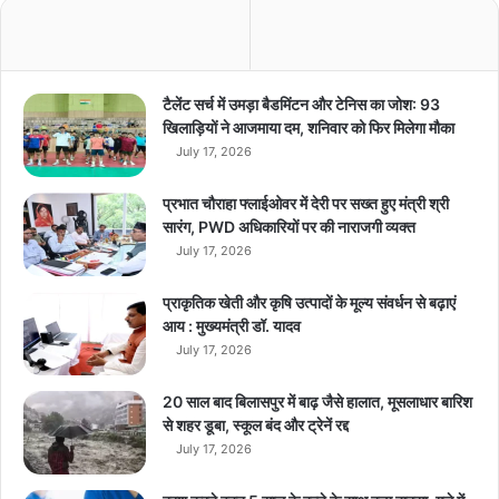
फ्री
अ
न
लि
मि
टैलेंट सर्च में उमड़ा बैडमिंटन और टेनिस का जोश: 93
टे
खिलाड़ियों ने आजमाया दम, शनिवार को फिर मिलेगा मौका
ड
July 17, 2026
प्ला
न
प्रभात चौराहा फ्लाईओवर में देरी पर सख्त हुए मंत्री श्री
R
सारंग, PWD अधिकारियों पर की नाराजगी व्यक्त
e
July 17, 2026
l
i
प्राकृतिक खेती और कृषि उत्पादों के मूल्य संवर्धन से बढ़ाएं
a
आय : मुख्यमंत्री डॉ. यादव
n
July 17, 2026
c
e
J
20 साल बाद बिलासपुर में बाढ़ जैसे हालात, मूसलाधार बारिश
i
से शहर डूबा, स्कूल बंद और ट्रेनें रद्द
o
July 17, 2026
ने