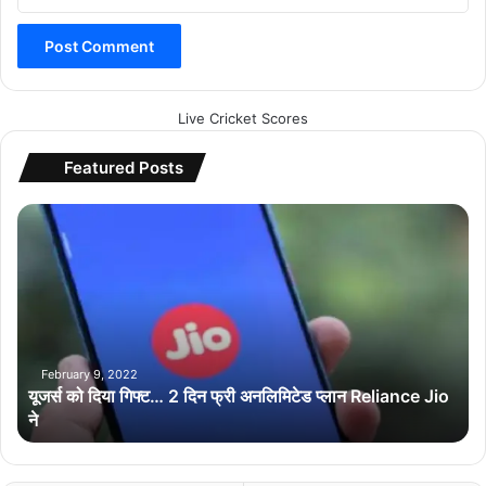
Live Cricket Scores
Featured Posts
यू
ज
र्स
को
दि
या
गि
फ्ट
February 9, 2022
यूजर्स को दिया गिफ्ट… 2 दिन फ्री अनलिमिटेड प्लान Reliance Jio
…
ने
2
दि
न