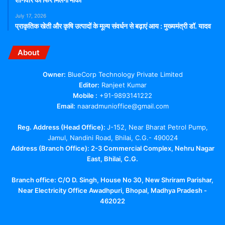
July 17, 2026
प्राकृतिक खेती और कृषि उत्पादों के मूल्य संवर्धन से बढ़ाएं आय : मुख्यमंत्री डॉ. यादव
About
Owner:
BlueCorp Technology Private Limited
Editor:
Ranjeet Kumar
Mobile :
+91-9893141222
Email:
naaradmunioffice@gmail.com
Reg. Address (Head Office):
J-152, Near Bharat Petrol Pump,
Jamul, Nandini Road, Bhilai, C.G.- 490024
Address (Branch Office): 2-3 Commercial Complex, Nehru Nagar
East, Bhilai, C.G.
Branch office:
C/O D. Singh, House No 30, New Shriram Parishar,
Near Electricity Office Awadhpuri, Bhopal, Madhya Pradesh -
462022
Facebook
X
YouTube
Telegram
WhatsApp
Instagram