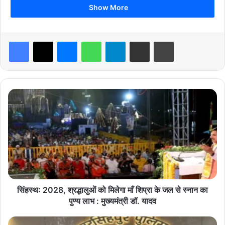
Show More
Facebook
X
Messenger
WhatsApp
Telegram
Share via Email
Print
breaking news
hindi news
सिं
ह
latest news
madhya pradesh news
स्थ
:
today news
2
0
2
8
,
श्र
सिंहस्थ: 2028, श्रद्धालुओं को मिलेगा माँ शिप्रा के जल से स्नान का
द्धा
पुण्य लाभ : मुख्यमंत्री डॉ. यादव
लु
ओं
न