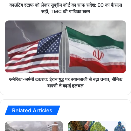
से समझ सके। SEO फ्रेंडली टाइटल और सबटाइटल्स इसे ब्लॉग या वेबसाइट के
र
काउंटिंग स्टाफ को लेकर सुप्रीम कोर्ट का साफ संदेश: EC का फैसला
सु
लिए उपयुक्त बनाते हैं।
सही, TMC की याचिका खत्म
प्री
म
अ
को
मे
breaking news
Chhattisgarh News
र्ट
रि
का
का
cricket news
hindi news
IPL Raipur
सा
-
फ
ज
KKR Match
latest news
सं
र्म
दे
नी
Mumbai Indians
RCB Match
श
ट
:
क
अमेरिका-जर्मनी टकराव: ईरान युद्ध पर बयानबाजी से बढ़ा तनाव, सैनिक
Ticket Booking
today news
E
रा
वापसी ने बढ़ाई हलचल
C
व
का
:
फै
ई
स
रा
Related Articles
ला
न
स
यु
ही
द्ध