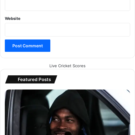
Website
Live Cricket Scores
Featured Posts
इ
ले
क्ट्रि
क
का
र
…