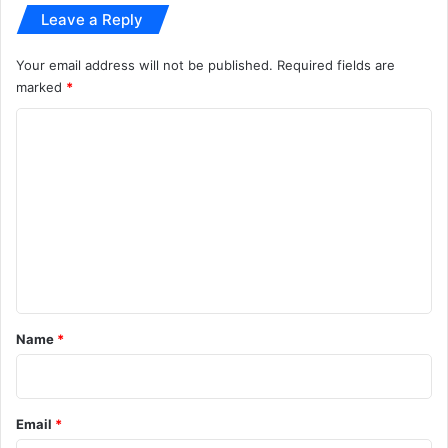
ब
Leave a Reply
ढ़ा
ई
Your email address will not be published.
Required fields are
ह
marked
*
ल
च
C
ल
o
m
m
e
n
t
*
Name
*
Email
*