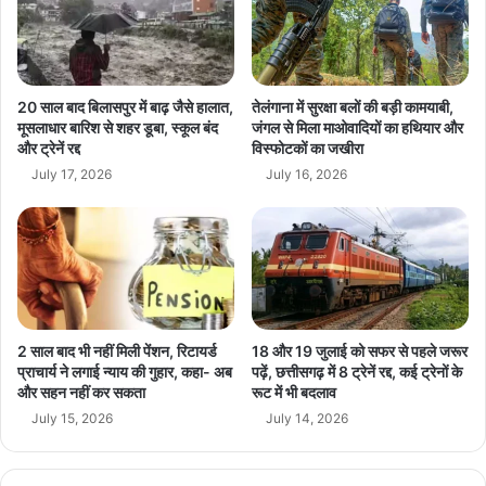
,
प
T
र
M
ब
C
या
की
न
20 साल बाद बिलासपुर में बाढ़ जैसे हालात,
तेलंगाना में सुरक्षा बलों की बड़ी कामयाबी,
या
बा
मूसलाधार बारिश से शहर डूबा, स्कूल बंद
जंगल से मिला माओवादियों का हथियार और
चि
और ट्रेनें रद्द
विस्फोटकों का जखीरा
जी
का
से
July 17, 2026
July 16, 2026
ख
ब
त्म
ढ़ा
त
ना
व
,
सै
2 साल बाद भी नहीं मिली पेंशन, रिटायर्ड
18 और 19 जुलाई को सफर से पहले जरूर
नि
प्राचार्य ने लगाई न्याय की गुहार, कहा- अब
पढ़ें, छत्तीसगढ़ में 8 ट्रेनें रद्द, कई ट्रेनों के
क
और सहन नहीं कर सकता
रूट में भी बदलाव
वा
July 15, 2026
July 14, 2026
प
सी
ने