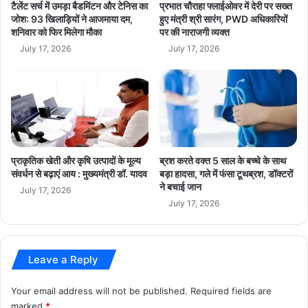
स्तरीय वॉव अवार्ड भी मिला है। यही नहीं प्रतिष्ठित ईमैक्स ग्लोबल अवार्ड
:
टैलेंट सर्च में उमड़ा बैडमिंटन और टेनिस का
प्रभात चौराहा फ्लाईओवर में देरी पर सख्त
मु
जोश: 93 खिलाड़ियों ने आजमाया दम,
हुए मंत्री श्री सारंग, PWD अधिकारियों
भी विक्रमोत्सव को प्राप्त हुआ है।
शनिवार को फिर मिलेगा मौका
पर की नाराजगी व्यक्त
ख्य
मं
July 17, 2026
July 17, 2026
विक्रमादित्य महानाट्य मंचन यादगार क्षण
: उ.प्र. मुख्यमंत्री श्री योगी
त्री
डॉ
.
उत्तर प्रदेश के मुख्यमंत्री योगी आदित्यनाथ ने विक्रमादित्य महानाट्य मंचन
या
को यादगार क्षण बताया। उन्होंने कहा कि प्रधानमंत्री श्री मोदी के “एक
द
भारत-श्रेष्ठ भारत” के भाव को साकार करते हुए मध्यप्रदेश के मुख्यमंत्री
व
डॉ. यादव ने बाबा विश्वनाथ की इस धरा को बाबा महाकाल की धरा से
प्राकृतिक खेती और कृषि उत्पादों के मूल्य
ब्रश करते वक्त 5 साल के बच्चे के साथ
नाट्य मंचन के माध्यम से जोड़ने का विशिष्ट कार्य किया है। श्री योगी ने
संवर्धन से बढ़ाएं आय : मुख्यमंत्री डॉ. यादव
बड़ा हादसा, गले में फंसा टूथब्रश, डॉक्टरों
भाइयों की जोड़ी का जिक्र करते हुए कहा कि सम्राट विक्रमादित्य और
ने बचाई जान
July 17, 2026
July 17, 2026
राजा भरथरी की जोड़ी का उल्लेख है। महाराजा ने नाथ संप्रदाय में दीक्षा
लेकर काशी की भूमि और चुनार के किले में साधना की थी। सम्राट
विक्रमादित्य ने ही आज से दो हजार साल पहले अयोध्या नगरी की खोज की
Leave a Reply
थी और महाराज लव के बाद सबसे पहले भगवान श्री राम के मंदिर का
निर्माण करवाया था। सम्राट विक्रमादित्य नीति शास्त्र और न्याय के
Your email address will not be published.
Required fields are
पर्याय थे।
marked
*