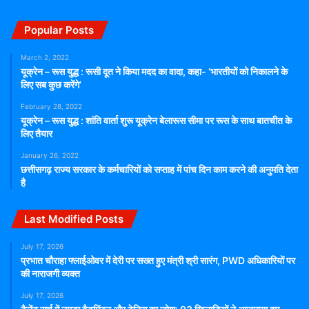
जीवन का सजीव मंचन अत्यंत आकर्षक बना हुआ है।
Popular Posts
महानाट्य में तीन भव्य मंच बनाए गए हैं, जिनमें से एक मंच पर उज्जैन
के महाकाल मंदिर की प्रतिकृति प्रदर्शित की गई, जो विशेष आकर्षण
March 2, 2022
यूक्रेन – रूस युद्ध : रूसी दूत ने किया मदद का वादा, कहा- ‘भारतीयों को निकालने के
का केन्द्र बनी।
लिए सब कुछ करेंगे’
महानाट्य में 18 घोड़े, दो रथ, चार ऊंट एक पालकी और एक हाथी
February 28, 2022
के साथ जीवंत दृश्य से विक्रमादित्य का गौरव साकार हो रहा है।
यूक्रेन – रूस युद्ध : शांति वार्ता शुरू यूक्रेन बेलारूस सीमा पर रूस के साथ बातचीत के
लिए तैयार
महानाट्य में आधुनिक सूचना संचार तकनीक का उपयोग कर युद्ध के
दृश्य आतिशबाजी और प्राचीन परंपरा को अद्भुत ढंग से संजीव किया
January 26, 2022
छत्तीसगढ़ राज्य सरकार के कर्मचारियों को सप्ताह में पांच दिन काम करने की अनुमति देता
गया है।
है
महानाट्य में सम्राट विक्रमादित्य के जन्म से लेकर राजतिलक तक
की गाथा विक्रम बेताल की कथा और सनातन धर्म के उत्थान की
Last Modified Posts
महाकाव्य कथा को प्रदर्शित किया जा रहा है।
July 17, 2026
प्रभात चौराहा फ्लाईओवर में देरी पर सख्त हुए मंत्री श्री सारंग, PWD अधिकारियों पर
की नाराजगी व्यक्त
breaking news
hindi news
July 17, 2026