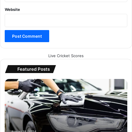
today news
Website
Udanti Sitanadi Tiger Reserve
Wildlife Crime
Live Cricket Scores
Featured Posts
नै
नो
त
क
नी
क
ने
ऑ
टो
August 19, 2024