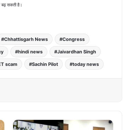
र बढ़ सकती है।
Chhattisgarh News
Congress
cy
hindi news
Jaivardhan Singh
ET scam
Sachin Pilot
today news
मु
ख्य