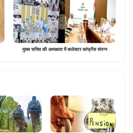
स
चि
व
की
अ
ध्य
क्ष
ता
मुख्य सचिव की अध्यक्षता में कलेक्टर कांफ्रेंस संपन्न
में
क
ले
क्ट
र
कां
फ्रें
स
सं
प
न्न