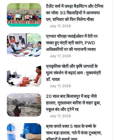
l
टैलेंट सर्च में उमड़ा बैडमिंटन और टेनिस
ने
का जोश: 93 खिलाड़ियों ने आजमाया
पे
दम, शनिवार को फिर मिलेगा मौका
श
July 17, 2026
कि
प्रभात चौराहा फ्लाईओवर में देरी पर
या
सख्त हुए मंत्री श्री सारंग, PWD
जा
अधिकारियों पर की नाराजगी व्यक्त
नें
July 17, 2026
पू
री
प्राकृतिक खेती और कृषि उत्पादों के
डि
मूल्य संवर्धन से बढ़ाएं आय : मुख्यमंत्री
टे
डॉ. यादव
ल
July 17, 2026
20 साल बाद बिलासपुर में बाढ़ जैसे
हालात, मूसलाधार बारिश से शहर डूबा,
स्कूल बंद और ट्रेनें रद्द
July 17, 2026
ब्रश करते वक्त 5 साल के बच्चे के
साथ बड़ा हादसा, गले में फंसा टूथब्रश,
डॉक्टरों ने बचाई जान