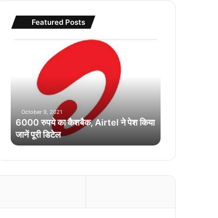
Featured Posts
6
0
0
0
रु
प
ये
October 9, 2021
का
6000 रुपये का कैशबैक, Airtel ने पेश किया
कै
जानें पूरी डिटेल
श
बै
क
,
A
i
r
t
e