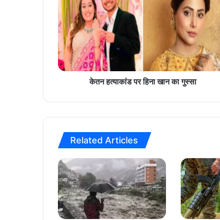
न
ह
त्या
कां
ड
प
र
हि
केतन हत्याकांड पर हिना खान का गुस्सा
ना
खा
न
का
गु
Related Articles
स्सा