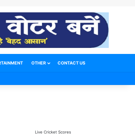
RTAINMENT
OTHER
CONTACT US
Facebook
X
YouTube
Telegram
WhatsApp
Instagram
Switch skin
Search for
Live Cricket Scores