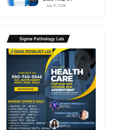
य
July 17, 2026
ती
C
7
5
5
Sigma Pathology Lab
G
लॉ
न्च
कि
या