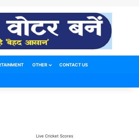
RTAINMENT
OTHER
CONTACT US
Facebook
X
YouTube
Telegram
WhatsApp
Instagram
Switch skin
Search for
Live Cricket Scores