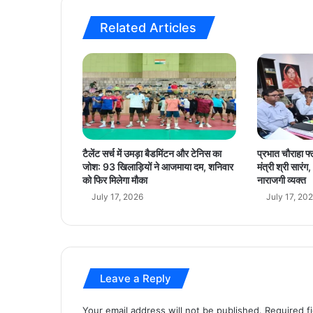
,
ह
Related Articles
म
लो
क
तं
त्र
से
ना
नि
यों
टैलेंट सर्च में उमड़ा बैडमिंटन और टेनिस का
प्रभात चौराहा फ्
का
जोश: 93 खिलाड़ियों ने आजमाया दम, शनिवार
मंत्री श्री सार
ऋ
को फिर मिलेगा मौका
नाराजगी व्यक्त
ण
July 17, 2026
July 17, 20
क
भी
न
हीं
चु
Leave a Reply
का
पा
एं
Your email address will not be published.
Required f