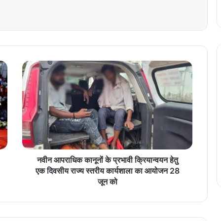
न
वी
न
आ
प
रा
धि
क
का
नू
नवीन आपराधिक कानूनों के प्रभावी क्रियान्वयन हेतु
नों
एक दिवसीय राज्य स्तरीय कार्यशाला का आयोजन 28
के
जून को
प्र
भा
वी