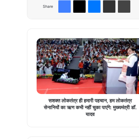
Facebook
X
Messenger
Share via Email
Print
Share
स
श
क्त
लो
क
तं
त्र
ही
ह
मा
सशक्त लोकतंत्र ही हमारी पहचान, हम लोकतंत्र
री
सेनानियों का ऋण कभी नहीं चुका पाएंगे: मुख्यमंत्री डॉ.
प
यादव
ह
चा
न