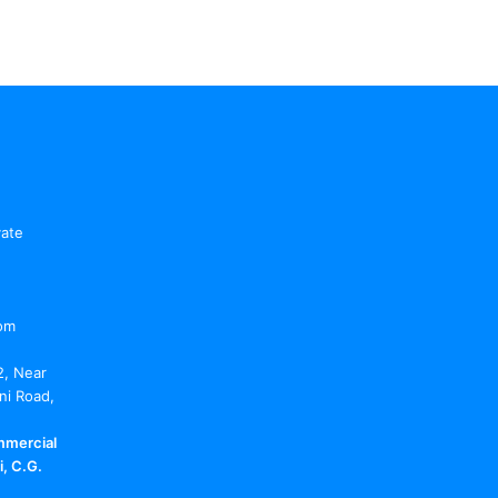
vate
om
2, Near
ni Road,
mmercial
, C.G.