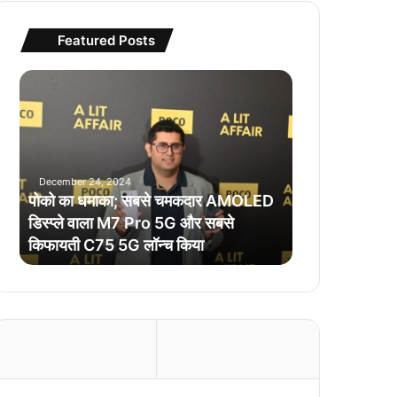
Featured Posts
पो
को
का
ध
मा
का
December 24, 2024
;
पोको का धमाका; सबसे चमकदार AMOLED
स
डिस्प्ले वाला M7 Pro 5G और सबसे
ब
किफायती C75 5G लॉन्च किया
से
च
म
क
दा
र
A
M
O