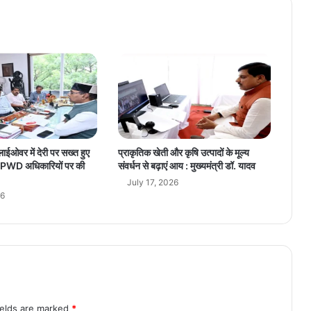
क्रि
या
न्व
य
न
हे
तु
ए
क
दि
व
लाईओवर में देरी पर सख्त हुए
प्राकृतिक खेती और कृषि उत्पादों के मूल्य
सी
ंग, PWD अधिकारियों पर की
संवर्धन से बढ़ाएं आय : मुख्यमंत्री डॉ. यादव
य
July 17, 2026
रा
26
ज्य
स्त
री
य
का
र्य
शा
ला
ields are marked
*