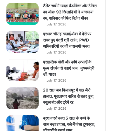
L
टैलेंट सर्च में उमड़ा बैडमिंटन और टेनिस
E
का जोश: 93 खिलाड़ियों ने आजमाया
D
दम, शनिवार को फिर मिलेगा मौका
डि
July 17, 2026
स्प्ले
प्रभात चौराहा फ्लाईओवर में देरी पर
वा
सख्त हुए मंत्री श्री सारंग, PWD
ला
अधिकारियों पर की नाराजगी व्यक्त
M
July 17, 2026
7
P
प्राकृतिक खेती और कृषि उत्पादों के
r
मूल्य संवर्धन से बढ़ाएं आय : मुख्यमंत्री
o
डॉ. यादव
5
July 17, 2026
G
20 साल बाद बिलासपुर में बाढ़ जैसे
औ
हालात, मूसलाधार बारिश से शहर डूबा,
र
स्कूल बंद और ट्रेनें रद्द
स
July 17, 2026
ब
से
ब्रश करते वक्त 5 साल के बच्चे के
कि
साथ बड़ा हादसा, गले में फंसा टूथब्रश,
फा
डॉक्टरों ने बचाई जान