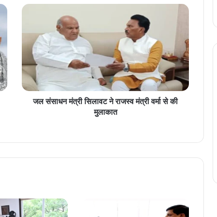
ज
ल
सं
सा
ध
न
मं
त्री
सि
ला
जल संसाधन मंत्री सिलावट ने राजस्व मंत्री वर्मा से की
व
मुलाकात
ट
ने
रा
ज
स्व
मं
त्री
व
र्मा
से