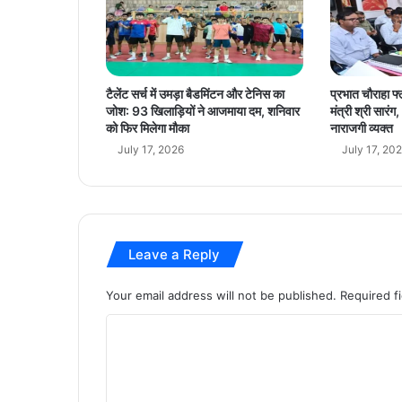
क्रों
की
भा
र
त
टैलेंट सर्च में उमड़ा बैडमिंटन और टेनिस का
प्रभात चौराहा फ्
या
जोश: 93 खिलाड़ियों ने आजमाया दम, शनिवार
मंत्री श्री सार
त्रा
को फिर मिलेगा मौका
नाराजगी व्यक्त
से
July 17, 2026
July 17, 20
औ
र
म
ज
बू
Leave a Reply
त
हों
गे
Your email address will not be published.
Required f
भा
C
र
त
o
-
m
फ्रां