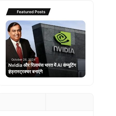
Featured Posts
N
v
i
d
i
a
औ
October 26, 2024
र
Nvidia और रिलायंस भारत में AI कंप्यूटिंग
रि
इंफ्रास्ट्रक्चर बनाएंगे
ला
यं
स
भा
र
त
में
A
I