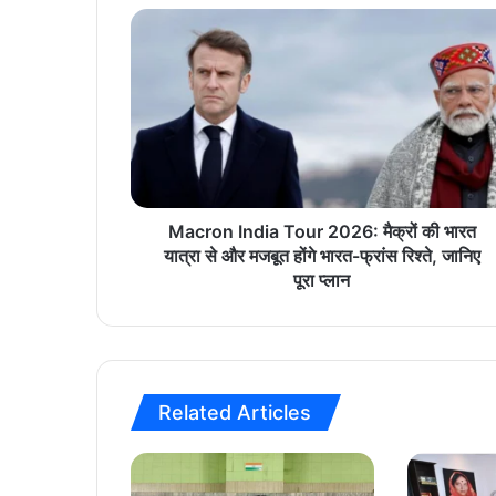
M
a
c
r
o
n
I
n
d
i
Macron India Tour 2026: मैक्रों की भारत
a
यात्रा से और मजबूत होंगे भारत-फ्रांस रिश्ते, जानिए
T
पूरा प्लान
o
u
r
2
0
Related Articles
2
6
:
मै