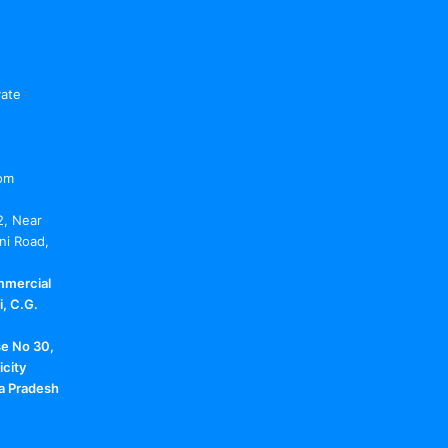
vate
om
2, Near
ni Road,
mmercial
, C.G.
se No 30,
icity
a Pradesh
m