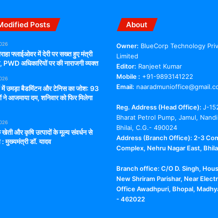
Modified Posts
About
2026
Owner:
BlueCorp Technology Pri
राहा फ्लाईओवर में देरी पर सख्त हुए मंत्री
Limited
ंग, PWD अधिकारियों पर की नाराजगी व्यक्त
Editor:
Ranjeet Kumar
Mobile :
+91-9893141222
2026
Email:
naaradmunioffice@gmail.c
्च में उमड़ा बैडमिंटन और टेनिस का जोश: 93
ों ने आजमाया दम, शनिवार को फिर मिलेगा
Reg. Address (Head Office):
J-15
Bharat Petrol Pump, Jamul, Nandi
2026
Bhilai, C.G.- 490024
 खेती और कृषि उत्पादों के मूल्य संवर्धन से
Address (Branch Office): 2-3 Co
 : मुख्यमंत्री डॉ. यादव
Complex, Nehru Nagar East, Bhilai
Branch office:
C/O D. Singh, Hou
New Shriram Parishar, Near Electr
Office Awadhpuri, Bhopal, Madhy
- 462022
Facebook
X
YouTube
Telegram
WhatsApp
Instagra