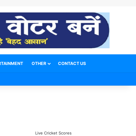
RTAINMENT
OTHER
CONTACT US
Facebook
X
YouTube
Telegram
WhatsApp
Instagram
Switch skin
Search for
Live Cricket Scores