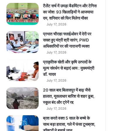
कं
टैलेंट सर्च में उमड़ा बैडमिंटन और टेनिस
प्यू
का जोश: 93 खिलाड़ियों ने आजमाया
टिं
दम, शनिवार को फिर मिलेगा मौका
ग
July 17, 2026
इं
प्रभात चौराहा फ्लाईओवर में देरी पर
फ्रा
सख्त हुए मंत्री श्री सारंग, PWD
स्ट्र
अधिकारियों पर की नाराजगी व्यक्त
क्च
July 17, 2026
र
ब
प्राकृतिक खेती और कृषि उत्पादों के
ना
मूल्य संवर्धन से बढ़ाएं आय : मुख्यमंत्री
एं
डॉ. यादव
गे
July 17, 2026
20 साल बाद बिलासपुर में बाढ़ जैसे
हालात, मूसलाधार बारिश से शहर डूबा,
स्कूल बंद और ट्रेनें रद्द
July 17, 2026
ब्रश करते वक्त 5 साल के बच्चे के
साथ बड़ा हादसा, गले में फंसा टूथब्रश,
डॉक्टरों ने बचाई जान