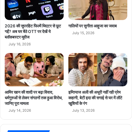
प
ल
ट
वा
र
2026 की सुपरहिट फिल्में थिएटर से छूट
गालियों पर सुनीता आहूजा का जवाब
,
गईं? अब घर बैठे OTT पर देखें ये
July 15, 2026
ब्लॉकबस्टर मूवीज
क
हा
July 16, 2026
–
ब
ज
ट
से
ध्या
न
आमिर खान की शादी पर बढ़ा विवाद,
इम्तियाज अली की अधूरी नहीं रही प्रेम
भ
धर्मगुरुओं से लेकर संगठनों तक हुआ विरोध,
कहानी, बेटी इदा की सगाई से घर में लौटे
ट
जानिए पूरा मामला
खुशियों के रंग
का
July 14, 2026
July 13, 2026
ने
की
को
शि