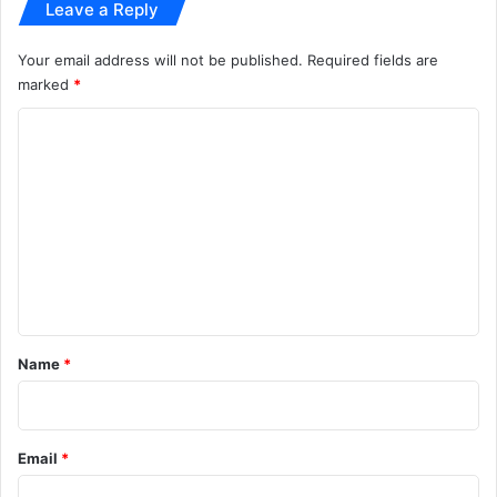
Leave a Reply
श
Your email address will not be published.
Required fields are
marked
*
C
o
m
m
e
n
t
*
Name
*
Email
*