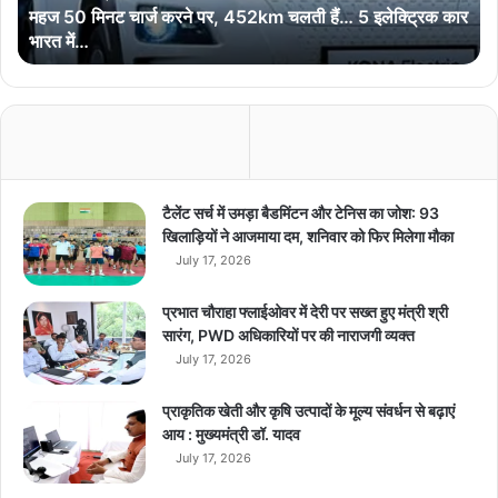
महज 50 मिनट चार्ज करने पर, 452km चलती हैं… 5 इलेक्ट्रिक कार
चा
भारत में…
र्ज
क
र
ने
प
र
,
4
टैलेंट सर्च में उमड़ा बैडमिंटन और टेनिस का जोश: 93
5
खिलाड़ियों ने आजमाया दम, शनिवार को फिर मिलेगा मौका
2
July 17, 2026
k
m
प्रभात चौराहा फ्लाईओवर में देरी पर सख्त हुए मंत्री श्री
च
सारंग, PWD अधिकारियों पर की नाराजगी व्यक्त
ल
July 17, 2026
ती
हैं
प्राकृतिक खेती और कृषि उत्पादों के मूल्य संवर्धन से बढ़ाएं
…
आय : मुख्यमंत्री डॉ. यादव
5
July 17, 2026
इ
ले