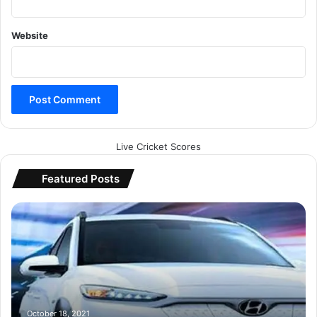
Website
Live Cricket Scores
Featured Posts
म
ह
ज
5
0
मि
न
ट
October 18, 2021