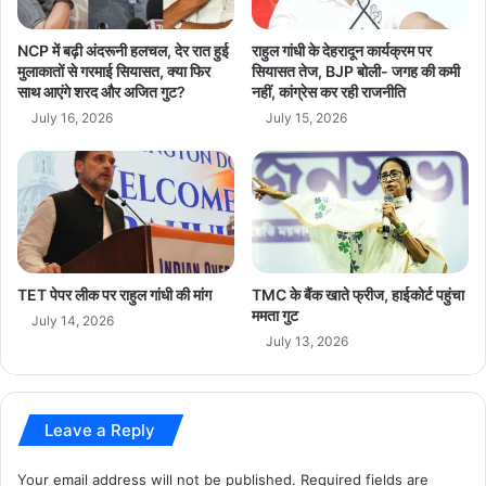
र
नि
पर है कि संसद में इन मुद्दों को कैसे उठाया जाएगा।
वे
NCP में बढ़ी अंदरूनी हलचल, देर रात हुई
राहुल गांधी के देहरादून कार्यक्रम पर
श
मुलाकातों से गरमाई सियासत, क्या फिर
सियासत तेज, BJP बोली- जगह की कमी
साथ आएंगे शरद और अजित गुट?
नहीं, कांग्रेस कर रही राजनीति
से
ब
July 16, 2026
July 15, 2026
ढ़ी
Auto Drivers
breaking news
ता
क
Congress
Delhi news
त
Employment Issue
hindi news
Inflation Issue
latest news
TET पेपर लीक पर राहुल गांधी की मांग
TMC के बैंक खाते फ्रीज, हाईकोर्ट पहुंचा
ममता गुट
July 14, 2026
Parliament news
political news
July 13, 2026
politics
Rahul Gandhi
Leave a Reply
Rahul Gandhi Meeting
today news
Your email address will not be published.
Required fields are