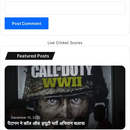
Live Cricket Scores
Featured Posts
पें
टा
ग
न
ने
कॉ
ल
ऑ
फ
December 10, 2022
पेंटागन ने कॉल ऑफ ड्यूटी भर्ती अभियान चलाया
ड्यू
टी