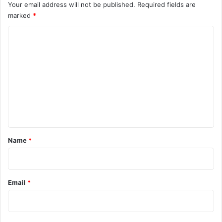
Your email address will not be published.
Required fields are
Fruit Inspection
FSSAI
Health News
marked
*
hindi news
latest news
Raipur Lab
C
o
today news
Vegetable Inspection
m
m
e
n
t
*
Name
*
Email
*