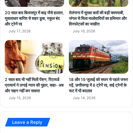
ड
री
लोगों की सेहत से जुड़ी हैं। अगर इनमें जहरीले रसायनों का इस्तेमाल हो रहा है तो
20 साल बाद बिलासपुर में बाढ़ जैसे हालात,
तेलंगाना में सुरक्षा बलों की बड़ी कामयाबी,
इसका असर बच्चों, बुजुर्गों और बीमार लोगों पर सबसे ज्यादा पड़ सकता है। डॉक्टरों
मूसलाधार बारिश से शहर डूबा, स्कूल बंद
जंगल से मिला माओवादियों का हथियार और
का कहना है कि लंबे समय तक केमिकल वाले फलों का सेवन शरीर के लिए
और ट्रेनें रद्द
विस्फोटकों का जखीरा
नुकसानदायक हो सकता है। इसलिए लोग मांग कर रहे हैं कि बस्तर में जल्द से
July 17, 2026
July 16, 2026
जल्द अत्याधुनिक फूड टेस्टिंग लैब शुरू की जाए ताकि फलों और सब्जियों की सही
समय पर जांच हो सके। सिर्फ दिखावे की कार्रवाई नहीं, बल्कि वैज्ञानिक प्रमाण के
आधार पर सख्त कदम उठाने की जरूरत है।
2 साल बाद भी नहीं मिली पेंशन, रिटायर्ड
18 और 19 जुलाई को सफर से पहले जरूर
प्राचार्य ने लगाई न्याय की गुहार, कहा- अब
पढ़ें, छत्तीसगढ़ में 8 ट्रेनें रद्द, कई ट्रेनों के
bastar news
breaking news
और सहन नहीं कर सकता
रूट में भी बदलाव
July 15, 2026
July 14, 2026
Chemically Treated Fruits
Chhattisgarh News
Food Department
Leave a Reply
Food Safety
Food Testing Lab