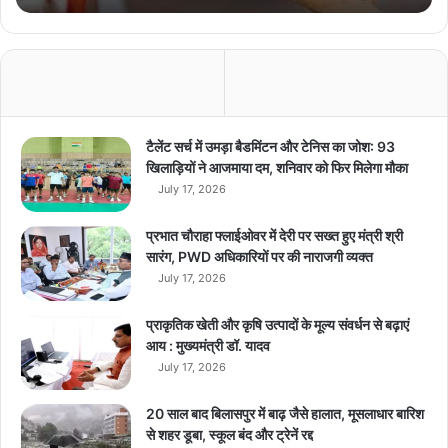
न
ए
अ
प
डे
ट
की
टैलेंट सर्च में उमड़ा बैडमिंटन और टेनिस का जोश: 93
त
खिलाड़ियों ने आजमाया दम, शनिवार को फिर मिलेगा मौका
या
July 17, 2026
री
,
प्रभात चौराहा फ्लाईओवर में देरी पर सख्त हुए मंत्री श्री
ए
सारंग, PWD अधिकारियों पर की नाराजगी व्यक्त
क
July 17, 2026
वी
डि
प्राकृतिक खेती और कृषि उत्पादों के मूल्य संवर्धन से बढ़ाएं
यो
आय : मुख्यमंत्री डॉ. यादव
कॉ
July 17, 2026
ल
सु
वि
20 साल बाद बिलासपुर में बाढ़ जैसे हालात, मूसलाधार बारिश
धा
से शहर डूबा, स्कूल बंद और ट्रेनें रद्द