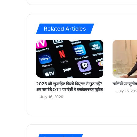
श्चि
म
बं
गा
Related Articles
ल
स
र
का
र
से
ई
सी
ने
2026 की सुपरहिट फिल्में थिएटर से छूट गईं?
गालियों पर सुनी
9
अब घर बैठे OTT पर देखें ये ब्लॉकबस्टर मूवीज
July 15, 20
फ़
July 16, 2026
र
व
री
त
क
मां