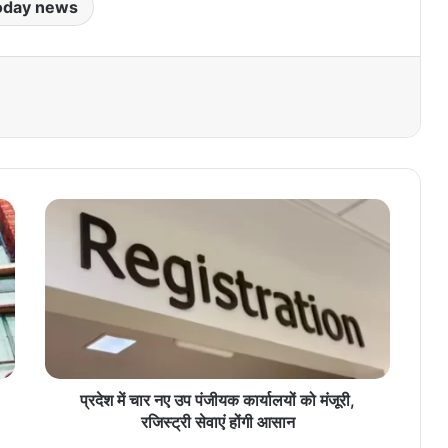
oday news
प्र
दे
श
में
चा
र
न
ए
उ
प
प्रदेश में चार नए उप पंजीयक कार्यालयों को मंजूरी,
पं
रजिस्ट्री सेवाएं होंगी आसान
जी