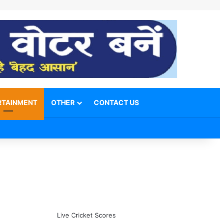
RTAINMENT
OTHER
CONTACT US
Facebook
X
YouTube
Telegram
WhatsApp
Instagram
Switch skin
Search for
Live Cricket Scores