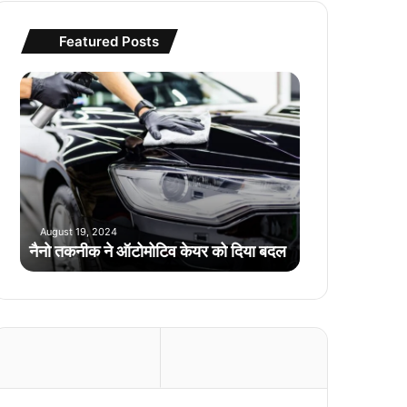
Featured Posts
नै
नो
त
क
नी
क
ने
ऑ
August 19, 2024
टो
नैनो तकनीक ने ऑटोमोटिव केयर को दिया बदल
मो
टि
व
के
य
र
को
दि
या