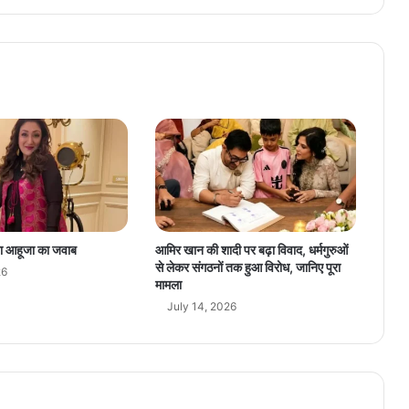
य
क
का
र्या
ल
यों
को
मं
जू
री
,
र
जि
ता आहूजा का जवाब
आमिर खान की शादी पर बढ़ा विवाद, धर्मगुरुओं
स्ट्री
से लेकर संगठनों तक हुआ विरोध, जानिए पूरा
26
से
मामला
वा
July 14, 2026
एं
हों
गी
आ
सा