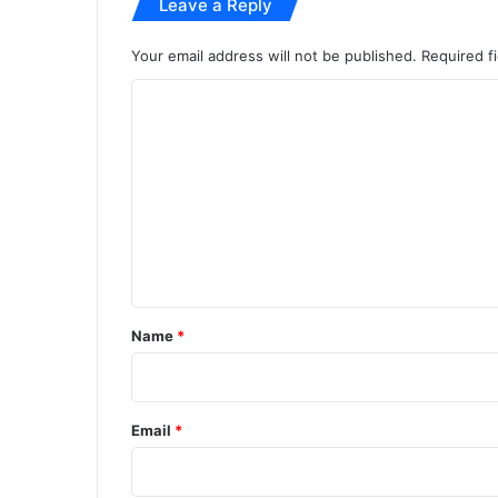
Leave a Reply
गा
ज
वा
Your email address will not be published.
Required f
ब
C
o
m
m
e
n
t
*
Name
*
Email
*