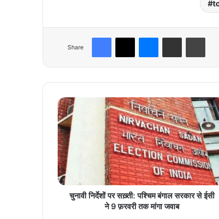
t
Facebook
X
Messenger
Share via Email
Print
Share
चु
ना
वी
नि
र्दे
शों
प
र
स
ख़्ती
चुनावी निर्देशों पर सख़्ती: पश्चिम बंगाल सरकार से ईसी
:
ने 9 फ़रवरी तक मांगा जवाब
प