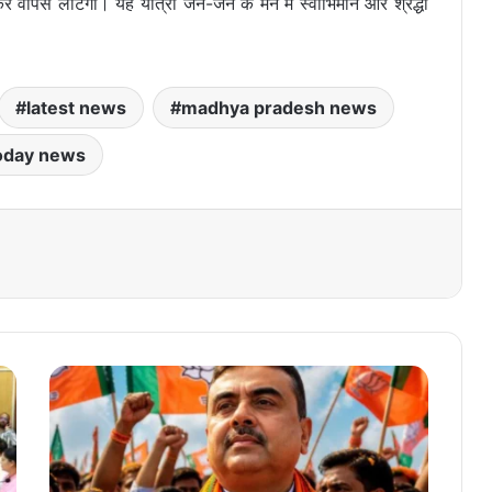
ेकर वापस लौटेगा। यह यात्रा जन-जन के मन में स्वाभिमान और श्रद्धा
latest news
madhya pradesh news
oday news
1
5
सा
ल
बा