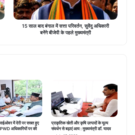
द
बं
गा
ल
में
15 साल बाद बंगाल में सत्ता परिवर्तन, सुवेंदु अधिकारी
स
बनेंगे बीजेपी के पहले मुख्यमंत्री
त्ता
प
रि
व
र्त
न
,
सु
वें
दु
अ
धि
का
री
लाईओवर में देरी पर सख्त हुए
प्राकृतिक खेती और कृषि उत्पादों के मूल्य
ब
ंग, PWD अधिकारियों पर की
संवर्धन से बढ़ाएं आय : मुख्यमंत्री डॉ. यादव
नें