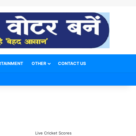
RTAINMENT
OTHER
CONTACT US
Facebook
X
YouTube
Telegram
WhatsApp
Instagram
Switch skin
Search for
Live Cricket Scores