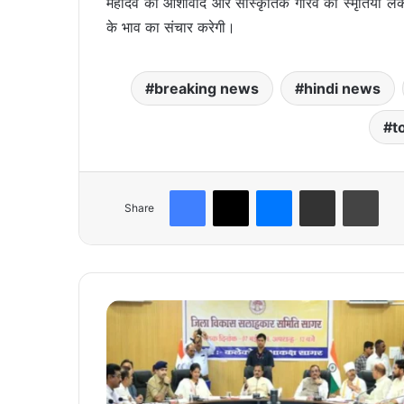
महादेव का आशीर्वाद और सांस्कृतिक गौरव की स्मृतियां ल
के भाव का संचार करेगी।
breaking news
hindi news
t
Facebook
X
Messenger
Share via Email
Print
Share
आ
द
र्श
जि
ला