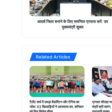
ब
ना
ने
के
लि
आदर्श जिला बनाने के लिए समन्वित प्रयास करें: उप
ए
मुख्यमंत्री शुक्ल
स
म
न्वि
त
प्र
Related Articles
या
स
क
रें
:
उ
प
मु
ख्य
टैलेंट सर्च में उमड़ा बैडमिंटन और टेनिस का
प्रभात चौराहा फ्
मं
जोश: 93 खिलाड़ियों ने आजमाया दम, शनिवार
मंत्री श्री सार
त्री
को फिर मिलेगा मौका
नाराजगी व्यक्त