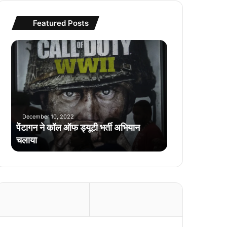
Featured Posts
पें
टा
ग
न
ने
कॉ
ल
December 10, 2022
ऑ
पेंटागन ने कॉल ऑफ ड्यूटी भर्ती अभियान
फ
चलाया
ड्यू
टी
भ
र्ती
अ
भि
या
न
च