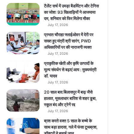
य
टैलेंट सर्च में उमड़ा बैडमिंटन और टेनिस
ल
का जोश: 93 खिलाड़ियों ने आजमाया
ए
दम, शनिवार को फिर मिलेगा मौका
न
July 17, 2026
फी
प्रभात चौराहा फ्लाईओवर में देरी पर
ल्ड
सख्त हुए मंत्री श्री सारंग, PWD
में
अधिकारियों पर की नाराजगी व्यक्त
हो
July 17, 2026
गी
छु
प्राकृतिक खेती और कृषि उत्पादों के
ट्टी
मूल्य संवर्धन से बढ़ाएं आय : मुख्यमंत्री
…
डॉ. यादव
.
July 17, 2026
20 साल बाद बिलासपुर में बाढ़ जैसे
हालात, मूसलाधार बारिश से शहर डूबा,
स्कूल बंद और ट्रेनें रद्द
July 17, 2026
ब्रश करते वक्त 5 साल के बच्चे के
साथ बड़ा हादसा, गले में फंसा टूथब्रश,
डॉक्टरों ने बचाई जान