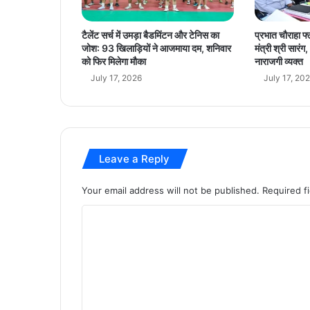
ए
क
टैलेंट सर्च में उमड़ा बैडमिंटन और टेनिस का
प्रभात चौराहा फ्
-
जोश: 93 खिलाड़ियों ने आजमाया दम, शनिवार
मंत्री श्री सार
ए
को फिर मिलेगा मौका
नाराजगी व्यक्त
क
July 17, 2026
July 17, 20
ला
ख
रु
प
ये
Leave a Reply
की
रा
शि
Your email address will not be published.
Required f
:
C
मु
ख्य
o
मं
m
त्री
डॉ
m
.
e
या