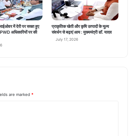
विं
ग
का
शु
लाईओवर में देरी पर सख्त हुए
प्राकृतिक खेती और कृषि उत्पादों के मूल्य
भा
ंग, PWD अधिकारियों पर की
संवर्धन से बढ़ाएं आय : मुख्यमंत्री डॉ. यादव
रं
July 17, 2026
भ
26
ields are marked
*