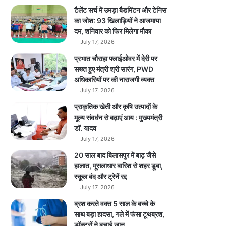
स
टैलेंट सर्च में उमड़ा बैडमिंटन और टेनिस
हि
का जोश: 93 खिलाड़ियों ने आजमाया
त
दम, शनिवार को फिर मिलेगा मौका
छ
July 17, 2026
ह
प्रभात चौराहा फ्लाईओवर में देरी पर
रू
सख्त हुए मंत्री श्री सारंग, PWD
सी
अधिकारियों पर की नाराजगी व्यक्त
स
July 17, 2026
र
का
प्राकृतिक खेती और कृषि उत्पादों के
री
मूल्य संवर्धन से बढ़ाएं आय : मुख्यमंत्री
वे
डॉ. यादव
ब
July 17, 2026
सा
20 साल बाद बिलासपुर में बाढ़ जैसे
इ
हालात, मूसलाधार बारिश से शहर डूबा,
टें
स्कूल बंद और ट्रेनें रद्द
डा
July 17, 2026
उ
न
ब्रश करते वक्त 5 साल के बच्चे के
साथ बड़ा हादसा, गले में फंसा टूथब्रश,
डॉक्टरों ने बचाई जान