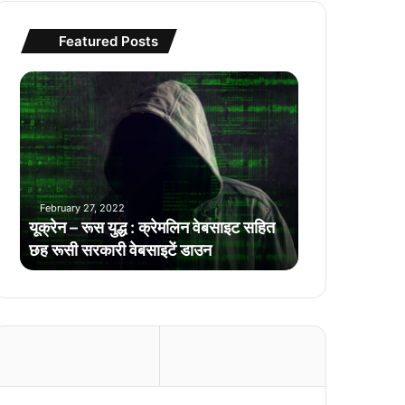
Featured Posts
यू
क्रे
न
–
रू
स
यु
February 27, 2022
द्ध
यूक्रेन – रूस युद्ध : क्रेमलिन वेबसाइट सहित
:
छह रूसी सरकारी वेबसाइटें डाउन
क्रे
म
लि
न
वे
ब
सा
इ
ट