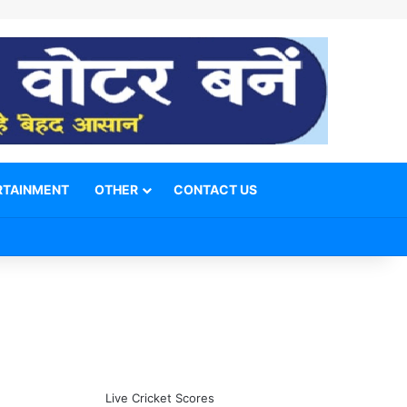
RTAINMENT
OTHER
CONTACT US
Facebook
X
YouTube
Telegram
WhatsApp
Instagram
Switch skin
Search for
Live Cricket Scores