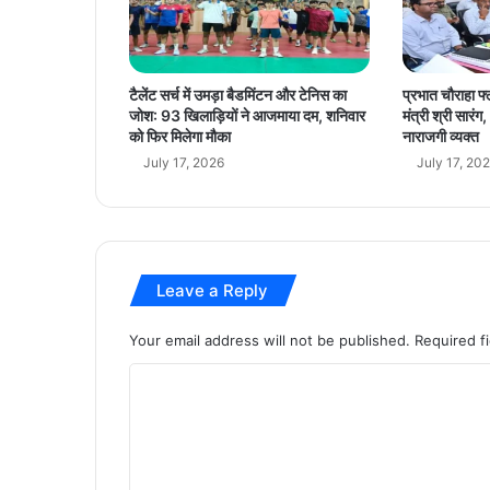
क्र
म
भा
वी
टैलेंट सर्च में उमड़ा बैडमिंटन और टेनिस का
प्रभात चौराहा फ्
पी
जोश: 93 खिलाड़ियों ने आजमाया दम, शनिवार
मंत्री श्री सार
ढ़ी
को फिर मिलेगा मौका
नाराजगी व्यक्त
के
July 17, 2026
July 17, 20
लि
ए
प्रे
र
णा
Leave a Reply
:
मु
ख्य
Your email address will not be published.
Required f
मं
C
त्री
डॉ
o
.
m
या
द
m