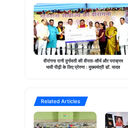
वी
रां
ग
ना
रा
नी
दु
र्गा
व
ती
वीरांगना रानी दुर्गावती की वीरता-शौर्य और पराक्रम
की
भावी पीढ़ी के लिए प्रेरणा : मुख्यमंत्री डॉ. यादव
वी
र
ता
-
शौ
Related Articles
र्य
औ
र
प
रा