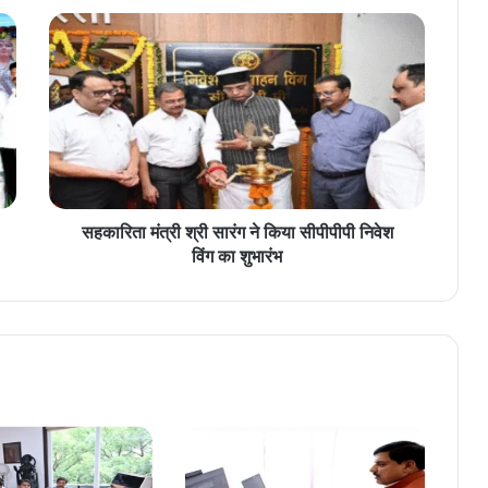
स
ह
का
रि
ता
मं
त्री
श्री
सा
रं
सहकारिता मंत्री श्री सारंग ने किया सीपीपीपी निवेश
ग
विंग का शुभारंभ
ने
कि
या
सी
पी
पी
पी
नि
वे
श