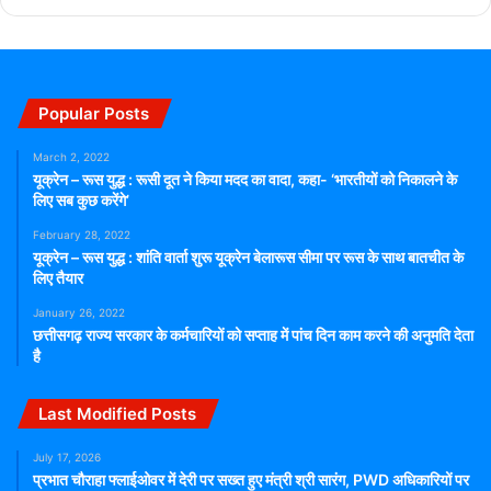
मुख्यमंत्री डॉ. यादव ने मुख्यमंत्री उद्यम क्रांति योजना के अंतर्गत इन्दौर के
श्री रवि बोबड़े तथा श्रीमती रेखा वर्मा और भोपाल के श्री सुधीर कुमार
शर्मा व मोहम्मद शिफर को ऋण राशि के चैक प्रदाय किए। मुख्यमंत्री डॉ.
Popular Posts
यादव ने निवाड़ी की श्रीमती जयश्री रैकवार, कटनी की श्रीमती भारती
चौधरी व श्री रामप्रसाद लड़िया और अनूपपुर के श्री नागेश सिंह नरवरिया
March 2, 2022
को भूमि आंवटन के लिए आशय पत्र प्रदान किए। निवाड़ी के श्री सागर
यूक्रेन – रूस युद्ध : रूसी दूत ने किया मदद का वादा, कहा- ‘भारतीयों को निकालने के
लिए सब कुछ करेंगे’
जामरा को भूमि आवंटन आदेश प्रदान किया गया। मुख्यमंत्री डॉ. यादव ने
मध्यप्रदेश स्टार्टअप नीति-2025 के अंतर्गत ऐरी राइड्स प्रायवेट लिमिटेड
February 28, 2022
यूक्रेन – रूस युद्ध : शांति वार्ता शुरू यूक्रेन बेलारूस सीमा पर रूस के साथ बातचीत के
इंदौर की संस्थापक सुश्री आरती मतानी, ग्लाफिक्स इंडस्ट्रीज प्रायवेट
लिए तैयार
लिमिटेड भोपाल के श्री अरिहंत आर्या, कोनार्क एग्रो. सोल्युशन्स भोपाल के
January 26, 2022
श्री सौरभ गोस्वामी और सर्विस जेट प्राइवेट. लिमिटेड भोपाल के श्री
छत्तीसगढ़ राज्य सरकार के कर्मचारियों को सप्ताह में पांच दिन काम करने की अनुमति देता
दिनेश चांदवानी को सहायता राशि प्रदान की गई। कार्यक्रम में उद्योग
है
संगठनों के प्रतिनिधि, बैंकिंग संस्थानों के पदाधिकारी, निवेशक, स्टार्टअप
संस्थापक, युवा उद्यमी तथा प्रदेश के विभिन्न अंचलों से आए हितग्राही बड़ी
Last Modified Posts
संख्या में उपस्थित थे।
July 17, 2026
प्रभात चौराहा फ्लाईओवर में देरी पर सख्त हुए मंत्री श्री सारंग, PWD अधिकारियों पर