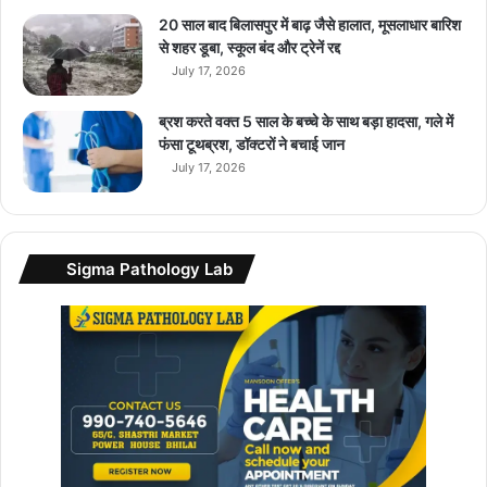
r
o
20 साल बाद बिलासपुर में बाढ़ जैसे हालात, मूसलाधार बारिश
5
से शहर डूबा, स्कूल बंद और ट्रेनें रद्द
G
July 17, 2026
औ
र
ब्रश करते वक्त 5 साल के बच्चे के साथ बड़ा हादसा, गले में
स
फंसा टूथब्रश, डॉक्टरों ने बचाई जान
ब
July 17, 2026
से
कि
फा
य
Sigma Pathology Lab
ती
C
7
5
5
G
लॉ
न्च
कि
या