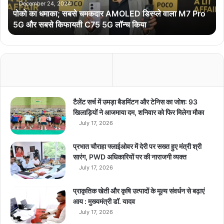
स
December 24, 2024
पोको का धमाका; सबसे चमकदार AMOLED डिस्प्ले वाला M7 Pro
ब
5G और सबसे किफायती C75 5G लॉन्च किया
से
च
म
क
दा
र
A
M
टैलेंट सर्च में उमड़ा बैडमिंटन और टेनिस का जोश: 93
O
खिलाड़ियों ने आजमाया दम, शनिवार को फिर मिलेगा मौका
L
July 17, 2026
E
D
प्रभात चौराहा फ्लाईओवर में देरी पर सख्त हुए मंत्री श्री
डि
सारंग, PWD अधिकारियों पर की नाराजगी व्यक्त
स्प्ले
July 17, 2026
वा
ला
प्राकृतिक खेती और कृषि उत्पादों के मूल्य संवर्धन से बढ़ाएं
M
आय : मुख्यमंत्री डॉ. यादव
7
July 17, 2026
P