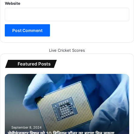
Website
Live Cricket Scores
Featured Posts
से
मी
कं
ड
क्ट
र
मि
श
न
September 8, 2024
सेमीकंडक्टर मिशन को 10 बिलियन डॉलर का बढ़ावा मिल सकता
को