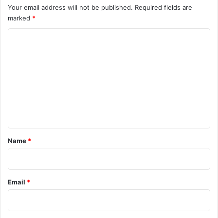
Your email address will not be published.
Required fields are
petrol diesel price hike
marked
*
Share Market News
today news
C
o
West Asia Crisis
m
m
e
n
t
*
Name
*
Email
*