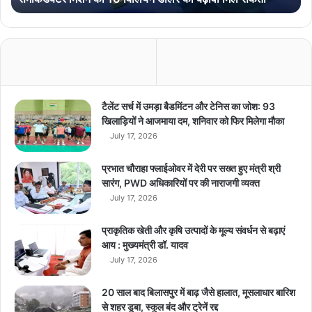
1
0
बि
लि
य
न
डॉ
टैलेंट सर्च में उमड़ा बैडमिंटन और टेनिस का जोश: 93
ल
खिलाड़ियों ने आजमाया दम, शनिवार को फिर मिलेगा मौका
र
July 17, 2026
का
ब
प्रभात चौराहा फ्लाईओवर में देरी पर सख्त हुए मंत्री श्री
ढ़ा
सारंग, PWD अधिकारियों पर की नाराजगी व्यक्त
वा
July 17, 2026
मि
ल
प्राकृतिक खेती और कृषि उत्पादों के मूल्य संवर्धन से बढ़ाएं
स
आय : मुख्यमंत्री डॉ. यादव
क
July 17, 2026
ता
20 साल बाद बिलासपुर में बाढ़ जैसे हालात, मूसलाधार बारिश
से शहर डूबा, स्कूल बंद और ट्रेनें रद्द