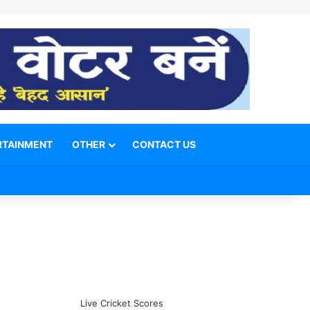
RTAINMENT
OTHER
CONTACT US
Facebook
X
YouTube
Telegram
WhatsApp
Instagram
Switch skin
Search for
Live Cricket Scores