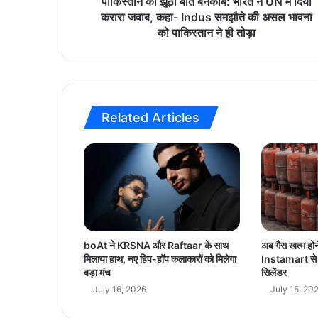
बे
पाकिस्तान की झूठी बातें बेनकाब: भारत ने UN में दिया
न
करारा जवाब, कहा- Indus समझौते की असल भावना
का
को पाकिस्तान ने ही तोड़ा
ब
:
भा
र
त
Related Articles
ने
U
N
में
दि
या
क
रा
रा
boAt ने KR$NA और Raftaar के साथ
अब गैस खत्म हो
ज
मिलाया हाथ, नए हिप-हॉप कलाकारों को मिलेगा
Instamart से मि
वा
बड़ा मंच
सिलेंडर
ब
July 16, 2026
July 15, 20
,
क