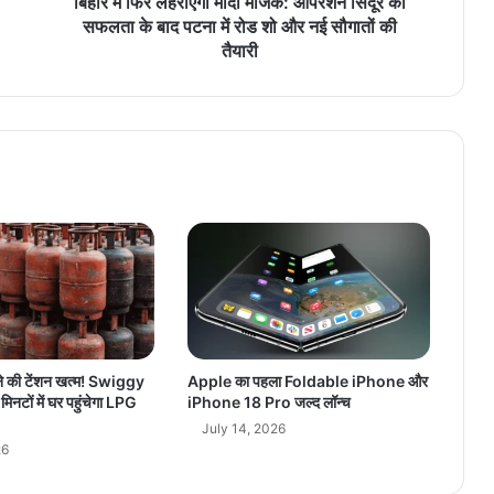
ए
बिहार में फिर लहराएगा मोदी मैजिक: ऑपरेशन सिंदूर की
गा
सफलता के बाद पटना में रोड शो और नई सौगातों की
मो
तैयारी
दी
मै
जि
क
:
ऑ
प
रे
श
न
सिं
दू
र
की
ने की टेंशन खत्म! Swiggy
Apple का पहला Foldable iPhone और
स
नटों में घर पहुंचेगा LPG
iPhone 18 Pro जल्द लॉन्च
फ
July 14, 2026
ल
26
ता
के