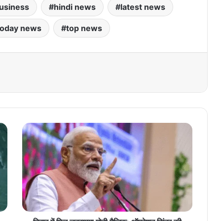
usiness
hindi news
latest news
today news
top news
बि
हा
र
में
फि
र
ल
ह
रा