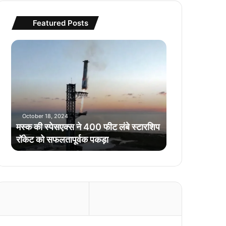
Featured Posts
म
स्क
की
स्पे
स
ए
क्स
October 18, 2024
ने
मस्क की स्पेसएक्स ने 400 फीट लंबे स्टारशिप
4
रॉकेट को सफलतापूर्वक पकड़ा
0
0
फी
ट
लं
बे
स्टा
र
शि