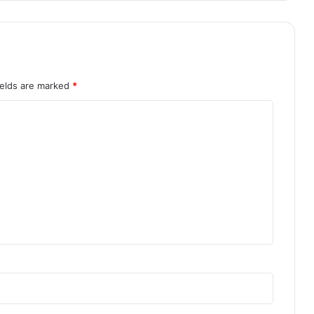
बा
द
प
ट
ना
में
ields are marked
*
रो
ड
शो
औ
र
न
ई
सौ
गा
तों
की
तै
या
री