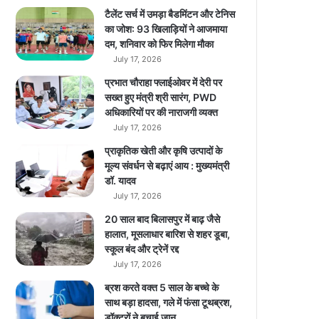
प
टैलेंट सर्च में उमड़ा बैडमिंटन और टेनिस
रॉ
का जोश: 93 खिलाड़ियों ने आजमाया
के
दम, शनिवार को फिर मिलेगा मौका
ट
July 17, 2026
को
प्रभात चौराहा फ्लाईओवर में देरी पर
स
सख्त हुए मंत्री श्री सारंग, PWD
फ
अधिकारियों पर की नाराजगी व्यक्त
ल
July 17, 2026
ता
पू
प्राकृतिक खेती और कृषि उत्पादों के
र्व
मूल्य संवर्धन से बढ़ाएं आय : मुख्यमंत्री
क
डॉ. यादव
प
July 17, 2026
क
20 साल बाद बिलासपुर में बाढ़ जैसे
ड़ा
हालात, मूसलाधार बारिश से शहर डूबा,
स्कूल बंद और ट्रेनें रद्द
July 17, 2026
ब्रश करते वक्त 5 साल के बच्चे के
साथ बड़ा हादसा, गले में फंसा टूथब्रश,
डॉक्टरों ने बचाई जान