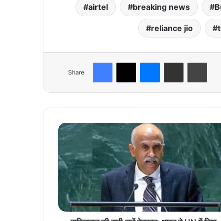
airtel
breaking news
B
reliance jio
Facebook
X
Messenger
Share via Email
Print
Share
पा
कि
स्ता
न
की
झू
ठी
बा
तें