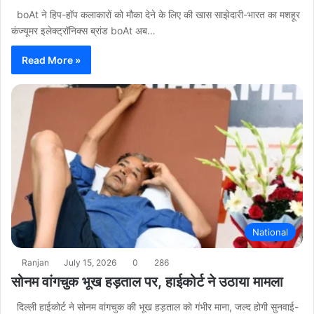
boAt ने हिप-हॉप कलाकारों को मौका देने के लिए की खास साझेदारी-भारत का मशहूर
कंज्यूमर इलेक्ट्रॉनिक्स ब्रांड boAt अब…
Read More »
National
Ranjan
July 15, 2026
0
286
सोनम वांगचुक भूख हड़ताल पर, हाईकोर्ट ने उठाया मामला
दिल्ली हाईकोर्ट ने सोनम वांगचुक की भूख हड़ताल को गंभीर माना, जल्द होगी सुनवाई-