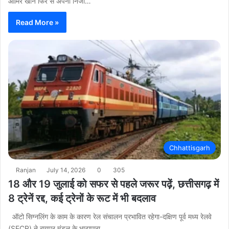
आमिर खान फिर से अपनी निजी…
Read More »
Chhattisgarh
Ranjan
July 14, 2026
0
305
18 और 19 जुलाई को सफर से पहले जरूर पढ़ें, छत्तीसगढ़ में
8 ट्रेनें रद्द, कई ट्रेनों के रूट में भी बदलाव
ऑटो सिग्नलिंग के काम के कारण रेल संचालन प्रभावित रहेगा-दक्षिण पूर्व मध्य रेलवे
(SECR) ने रायपुर मंडल के भाटापारा…