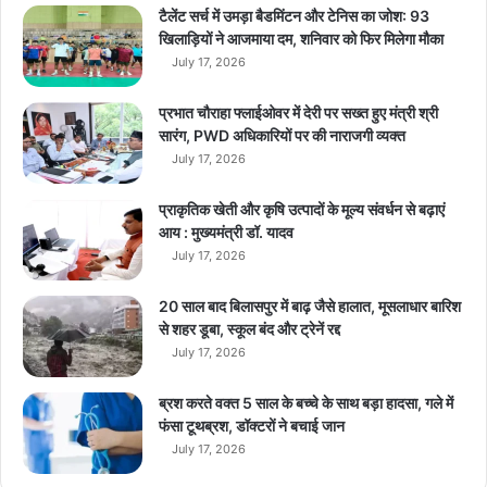
g
टैलेंट सर्च में उमड़ा बैडमिंटन और टेनिस का जोश: 93
B
खिलाड़ियों ने आजमाया दम, शनिवार को फिर मिलेगा मौका
i
July 17, 2026
l
l
प्रभात चौराहा फ्लाईओवर में देरी पर सख्त हुए मंत्री श्री
i
सारंग, PWD अधिकारियों पर की नाराजगी व्यक्त
o
July 17, 2026
n
D
प्राकृतिक खेती और कृषि उत्पादों के मूल्य संवर्धन से बढ़ाएं
a
आय : मुख्यमंत्री डॉ. यादव
y
July 17, 2026
s
हो
गी
20 साल बाद बिलासपुर में बाढ़ जैसे हालात, मूसलाधार बारिश
शु
से शहर डूबा, स्कूल बंद और ट्रेनें रद्द
रू
July 17, 2026
ब्रश करते वक्त 5 साल के बच्चे के साथ बड़ा हादसा, गले में
फंसा टूथब्रश, डॉक्टरों ने बचाई जान
July 17, 2026