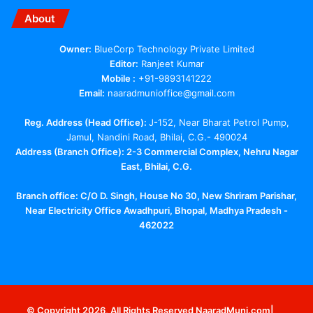
About
Owner:
BlueCorp Technology Private Limited
Editor:
Ranjeet Kumar
Mobile :
+91-9893141222
Email:
naaradmunioffice@gmail.com
Reg. Address (Head Office):
J-152, Near Bharat Petrol Pump,
Jamul, Nandini Road, Bhilai, C.G.- 490024
Address (Branch Office): 2-3 Commercial Complex, Nehru Nagar
East, Bhilai, C.G.
Branch office:
C/O D. Singh, House No 30, New Shriram Parishar,
Near Electricity Office Awadhpuri, Bhopal, Madhya Pradesh -
462022
Facebook
X
YouTube
Telegram
WhatsApp
Instagram
© Copyright 2026, All Rights Reserved NaaradMuni.com|