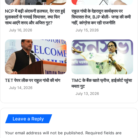
T
री
M
में
NCP में बढ़ी अंदरूनी हलचल, देर रात हुई
राहुल गांधी के देहरादून कार्यक्रम पर
C
कें
मुलाकातों से गरमाई सियासत, क्या फिर
सियासत तेज, BJP बोली- जगह की कमी
सां
साथ आएंगे शरद और अजित गुट?
नहीं, कांग्रेस कर रही राजनीति
द्र
स
प्र
July 16, 2026
July 15, 2026
Abhishek Banerjee
bengal news
द
भा
के
री
bjp
breaking news
hindi news
सा
गि
थ
र
latest news
Latest Politics
हु
फ्ता
ई
र
mallikarjun kharge
mamata banerjee
ध
TET पेपर लीक पर राहुल गांधी की मांग
TMC के बैंक खाते फ्रीज, हाईकोर्ट पहुंचा
क्का
ममता गुट
Political Attack
politics
Sonarpur
-
July 14, 2026
मु
July 13, 2026
TMC
today news
top news
क्की
West Bengal
Leave a Reply
Your email address will not be published.
Required fields are