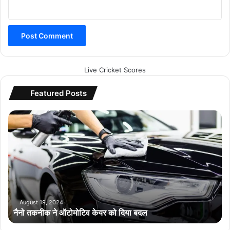
Live Cricket Scores
Featured Posts
नै
नो
त
क
नी
क
ने
ऑ
टो
August 19, 2024
नैनो तकनीक ने ऑटोमोटिव केयर को दिया बदल
मो
टि