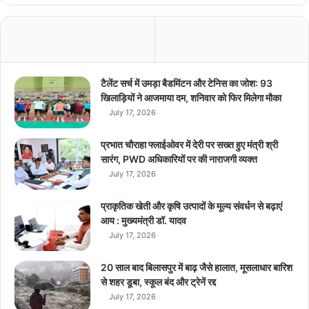
व
के
य
र
को
दि
टैलेंट सर्च में उमड़ा बैडमिंटन और टेनिस का जोश: 93
या
खिलाड़ियों ने आजमाया दम, शनिवार को फिर मिलेगा मौका
ब
July 17, 2026
द
ल
प्रभात चौराहा फ्लाईओवर में देरी पर सख्त हुए मंत्री श्री
सारंग, PWD अधिकारियों पर की नाराजगी व्यक्त
July 17, 2026
प्राकृतिक खेती और कृषि उत्पादों के मूल्य संवर्धन से बढ़ाएं
आय : मुख्यमंत्री डॉ. यादव
July 17, 2026
20 साल बाद बिलासपुर में बाढ़ जैसे हालात, मूसलाधार बारिश
से शहर डूबा, स्कूल बंद और ट्रेनें रद्द
July 17, 2026