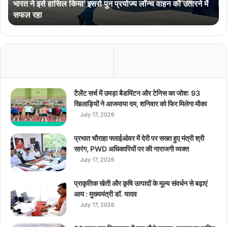
भारत ने इसे हासिल किया’ इसरो पुन प्रयोज्य लॉन्च वाहन को उतारने में
ल
सफल रहा
कि
या
’
इ
स
रो
पु
न
टैलेंट सर्च में उमड़ा बैडमिंटन और टेनिस का जोश: 93
प्र
खिलाड़ियों ने आजमाया दम, शनिवार को फिर मिलेगा मौका
यो
July 17, 2026
ज्य
लॉ
प्रभात चौराहा फ्लाईओवर में देरी पर सख्त हुए मंत्री श्री
न्च
सारंग, PWD अधिकारियों पर की नाराजगी व्यक्त
वा
July 17, 2026
ह
न
प्राकृतिक खेती और कृषि उत्पादों के मूल्य संवर्धन से बढ़ाएं
को
आय : मुख्यमंत्री डॉ. यादव
उ
July 17, 2026
ता
र