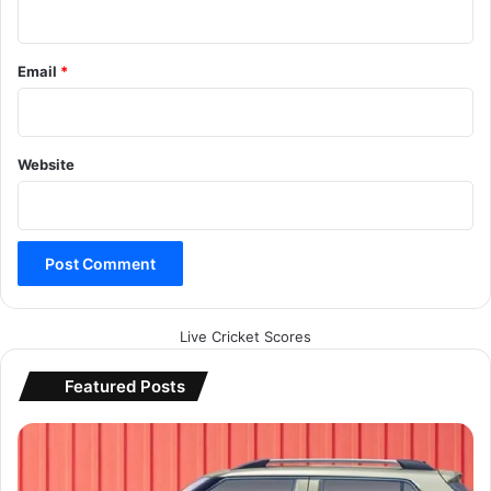
Email
*
Website
Live Cricket Scores
Featured Posts
H
y
u