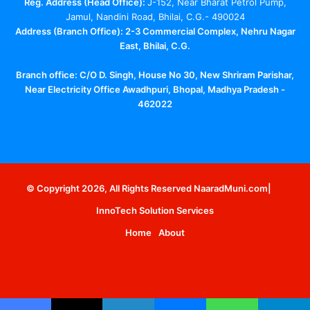
Reg. Address (Head Office):
J-152, Near Bharat Petrol Pump,
Jamul, Nandini Road, Bhilai, C.G.- 490024
Address (Branch Office): 2-3 Commercial Complex, Nehru Nagar
East, Bhilai, C.G.
Branch office:
C/O D. Singh, House No 30, New Shriram Parishar,
Near Electricity Office Awadhpuri, Bhopal, Madhya Pradesh -
462022
Facebook
X
YouTube
Telegram
WhatsApp
Instagram
© Copyright 2026, All Rights Reserved NaaradMuni.com|
InnoTech Solution Services
Home
About
Facebook
X
YouTube
Telegram
WhatsApp
Instagram