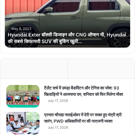
n
d
a
i
E
May 9, 2023
Hyundai Exter बॉक्सी डिजाइन और CNG ऑप्शन भी, Hyundai
x
की सबसे किफायती SUV की बुकिंग खुली…
t
e
r
बॉ
क्सी
डि
जा
इ
टैलेंट सर्च में उमड़ा बैडमिंटन और टेनिस का जोश: 93
न
खिलाड़ियों ने आजमाया दम, शनिवार को फिर मिलेगा मौका
औ
July 17, 2026
र
C
प्रभात चौराहा फ्लाईओवर में देरी पर सख्त हुए मंत्री श्री
N
सारंग, PWD अधिकारियों पर की नाराजगी व्यक्त
G
July 17, 2026
ऑ