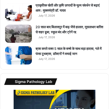
प्श
प्राकृतिक खेती और कृषि उत्पादों के मूल्य संवर्धन से बढ़ाएं
न
आय : मुख्यमंत्री डॉ. यादव
भी
July 17, 2026
,
H
y
20 साल बाद बिलासपुर में बाढ़ जैसे हालात, मूसलाधार बारिश
u
से शहर डूबा, स्कूल बंद और ट्रेनें रद्द
n
July 17, 2026
d
a
ब्रश करते वक्त 5 साल के बच्चे के साथ बड़ा हादसा, गले में
i
फंसा टूथब्रश, डॉक्टरों ने बचाई जान
की
July 17, 2026
स
ब
से
कि
Sigma Pathology Lab
फा
य
ती
S
U
V