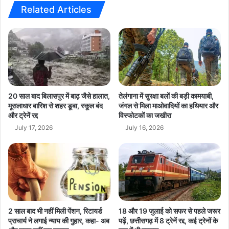
टॉ
शिकायतें दायर की गई हैं। एजेंसी ने कहा है कि जांच अभी भी जारी है और आगे भी
ब
Related Articles
फी
या
कार्रवाई होगी।
,
न
सो
से
छत्तीसगढ़ की राजनीति में फिर गरमाया मुद्दा-
कोल लेवी घोटाला प्रदेश की राजनीति
श
ग
में फिर से गरमाता हुआ मुद्दा बन गया है। विपक्ष सरकार और प्रशासन पर सवाल
ल
र
मी
मा
उठा रहा है, जबकि जांच एजेंसियां पूरे नेटवर्क से जुड़े अन्य लोगों की भूमिका की भी
डि
ई
जांच कर रही हैं। आने वाले दिनों में इस मामले में और बड़े खुलासे होने की उम्मीद
या
रा
20 साल बाद बिलासपुर में बाढ़ जैसे हालात,
तेलंगाना में सुरक्षा बलों की बड़ी कामयाबी,
है।
प
ज
मूसलाधार बारिश से शहर डूबा, स्कूल बंद
जंगल से मिला माओवादियों का हथियार और
र
और ट्रेनें रद्द
विस्फोटकों का जखीरा
नी
वा
ति
July 17, 2026
July 16, 2026
य
,
र
रा
ल
हु
breaking news
Chhattisgarh News
हु
ल
आ
गां
hindi news
latest news
today news
‘
धी
M
प
2 साल बाद भी नहीं मिली पेंशन, रिटायर्ड
18 और 19 जुलाई को सफर से पहले जरूर
e
र
प्राचार्य ने लगाई न्याय की गुहार, कहा- अब
पढ़ें, छत्तीसगढ़ में 8 ट्रेनें रद्द, कई ट्रेनों के
l
D