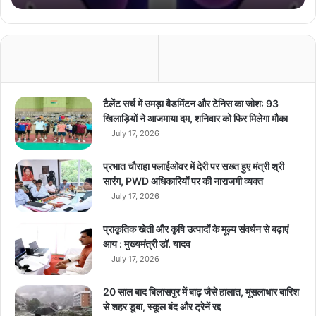
e
:
i
P
h
o
n
टैलेंट सर्च में उमड़ा बैडमिंटन और टेनिस का जोश: 93
e
खिलाड़ियों ने आजमाया दम, शनिवार को फिर मिलेगा मौका
1
July 17, 2026
2
,
प्रभात चौराहा फ्लाईओवर में देरी पर सख्त हुए मंत्री श्री
i
सारंग, PWD अधिकारियों पर की नाराजगी व्यक्त
P
July 17, 2026
h
o
प्राकृतिक खेती और कृषि उत्पादों के मूल्य संवर्धन से बढ़ाएं
n
आय : मुख्यमंत्री डॉ. यादव
e
July 17, 2026
1
2
m
20 साल बाद बिलासपुर में बाढ़ जैसे हालात, मूसलाधार बारिश
i
से शहर डूबा, स्कूल बंद और ट्रेनें रद्द