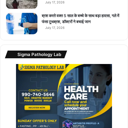
n
July 17, 2026
i
के
ब्रश करते वक्त 5 साल के बच्चे के साथ बड़ा हादसा, गले में
सा
फंसा टूथब्रश, डॉक्टरों ने बचाई जान
थ
July 17, 2026
F
r
e
e
Sigma Pathology Lab
में
मि
ल
स
क
ते
हैं
फे
स्टि
व
ऑ
फ
र