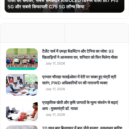
पोको का धमाका; सबसे चमकदार AMOLED डिस्प्ले वाला M7 Pro
ब
5G और सबसे किफायती C75 5G लॉन्च किया
से
celebrities
dance
entertainment
च
म
Health Update
hindi news
क
दा
hospital admission
latest news
र
A
today news
M
टैलेंट सर्च में उमड़ा बैडमिंटन और टेनिस का जोश: 93
O
खिलाड़ियों ने आजमाया दम, शनिवार को फिर मिलेगा मौका
L
July 17, 2026
E
D
प्रभात चौराहा फ्लाईओवर में देरी पर सख्त हुए मंत्री श्री
डि
सारंग, PWD अधिकारियों पर की नाराजगी व्यक्त
स्प्ले
July 17, 2026
वा
ला
प्राकृतिक खेती और कृषि उत्पादों के मूल्य संवर्धन से बढ़ाएं
M
आय : मुख्यमंत्री डॉ. यादव
7
July 17, 2026
P
r
o
20 साल बाद बिलासपुर में बाढ़ जैसे हालात, मूसलाधार बारिश