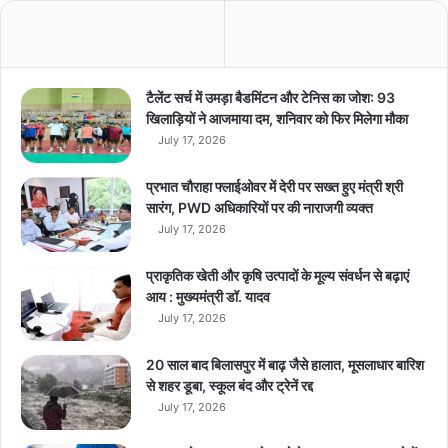
र्क
,
व्हा
ट्स
ए
टैलेंट सर्च में उमड़ा बैडमिंटन और टेनिस का जोश: 93
प
खिलाड़ियों ने आजमाया दम, शनिवार को फिर मिलेगा मौका
अ
July 17, 2026
का
उं
प्रभात चौराहा फ्लाईओवर में देरी पर सख्त हुए मंत्री श्री
ट
सारंग, PWD अधिकारियों पर की नाराजगी व्यक्त
का
July 17, 2026
4
8
प्राकृतिक खेती और कृषि उत्पादों के मूल्य संवर्धन से बढ़ाएं
.
आय : मुख्यमंत्री डॉ. यादव
7
July 17, 2026
क
रो
ड़
20 साल बाद बिलासपुर में बाढ़ जैसे हालात, मूसलाधार बारिश
यू
से शहर डूबा, स्कूल बंद और ट्रेनें रद्द
ज
July 17, 2026
र्स
डा