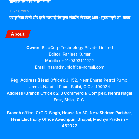
शनिवार को फिर मिलेगा मौका
July 17, 2026
प्राकृतिक खेती और कृषि उत्पादों के मूल्य संवर्धन से बढ़ाएं आय : मुख्यमंत्री डॉ. यादव
About
Owner:
BlueCorp Technology Private Limited
Editor:
Ranjeet Kumar
Mobile :
+91-9893141222
Email:
naaradmunioffice@gmail.com
Reg. Address (Head Office):
J-152, Near Bharat Petrol Pump,
Jamul, Nandini Road, Bhilai, C.G.- 490024
Address (Branch Office): 2-3 Commercial Complex, Nehru Nagar
East, Bhilai, C.G.
Branch office:
C/O D. Singh, House No 30, New Shriram Parishar,
Near Electricity Office Awadhpuri, Bhopal, Madhya Pradesh -
462022
Facebook
X
YouTube
Telegram
WhatsApp
Instagram