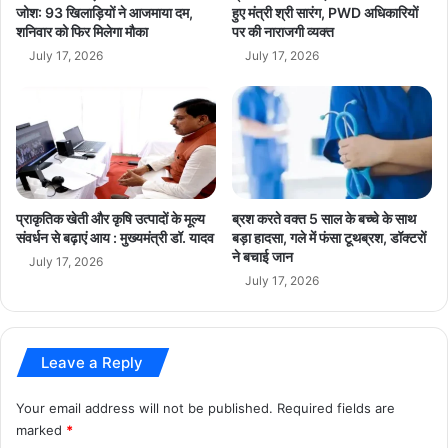
प्रस्तुतीकरण में जबलपुर की सैन्य वाहन निर्माण क्षमता, इटारसी के आयुध
जोश: 93 खिलाड़ियों ने आजमाया दम,
हुए मंत्री श्री सारंग, PWD अधिकारियों
शनिवार को फिर मिलेगा मौका
पर की नाराजगी व्यक्त
उत्पादन, ग्वालियर के बायो-केमिकल अनुसंधान तथा कटनी की धातुकर्म
July 17, 2026
July 17, 2026
विशेषज्ञता को मध्यप्रदेश की प्रमुख औद्योगिक शक्ति के रूप में रेखांकित
किया गया।
कार्यशाला का सबसे महत्वपूर्ण चरण हितधारकों के साथ सातों रणनीतिक
विषयों पर विस्तृत चर्चा रहा। उद्योग, एमएसएमई, स्टार्टअप, रक्षा प्रतिष्ठानों,
शिक्षण एवं अनुसंधान संस्थानों ने अपने अनुभव और सुझाव साझा किए।
प्राकृतिक खेती और कृषि उत्पादों के मूल्य
ब्रश करते वक्त 5 साल के बच्चे के साथ
विशेष रूप से स्वदेशीकरण, एमएसएमई, स्टार्टअप और नवाचार आधारित
संवर्धन से बढ़ाएं आय : मुख्यमंत्री डॉ. यादव
बड़ा हादसा, गले में फंसा टूथब्रश, डॉक्टरों
इकोसिस्टम को मजबूत बनाने पर उपयोगी सुझाव सामने आए।
ने बचाई जान
July 17, 2026
July 17, 2026
कार्यशाला में बीईएमएल, आईआरईएल, आयुध निर्माणी इटारसी, सेंट्रल प्रूफ
एस्टैब्लिशमेंट इटारसी, एमपीएमएसएमई, ग्लोबल स्किल पार्क,
आईआईएसईआर भोपाल तथा एमपीएसईडीसी सहित अनेक संस्थानों के
Leave a Reply
प्रतिनिधि उपस्थित रहे। वहीं डीआरडीओ, आईआईटी दिल्ली, बीएचयू,
Your email address will not be published.
Required fields are
धारवाड़, इंदौर, जम्मू, कानपुर, भिलाई, गांधीनगर एवं मद्रास, आईआईएससी
marked
*
बेंगलुरु, नासकॉम, सोसाइटी ऑफ इंडियन डिफेंस मैन्युफैक्चरर्स (SIDM),