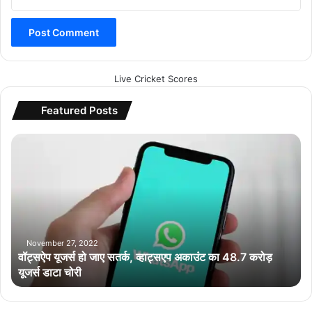
Live Cricket Scores
Featured Posts
वॉ
ट्स
ऐ
प
यू
ज
र्स
हो
November 27, 2022
वॉट्सऐप यूजर्स हो जाए सतर्क, व्हाट्सएप अकाउंट का 48.7 करोड़
जा
यूजर्स डाटा चोरी
ए
स
त