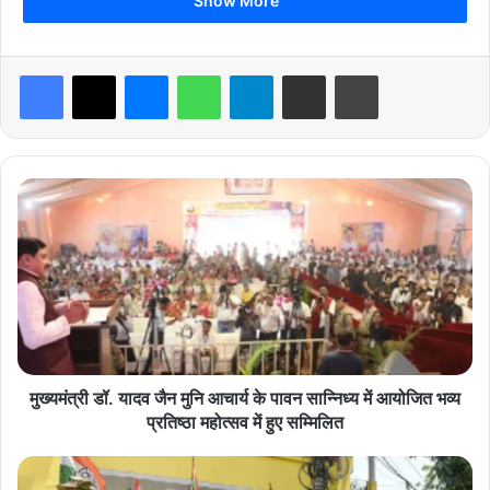
Show More
Facebook
X
Messenger
WhatsApp
Telegram
Share via Email
Print
breaking news
hindi news
latest news
madhya pradesh news
मु
ख्य
today news
मं
त्री
डॉ
.
या
द
व
जै
मुख्यमंत्री डॉ. यादव जैन मुनि आचार्य के पावन सान्निध्य में आयोजित भव्य
न
प्रतिष्ठा महोत्सव में हुए सम्मिलित
मु
नि
बं
आ
गा