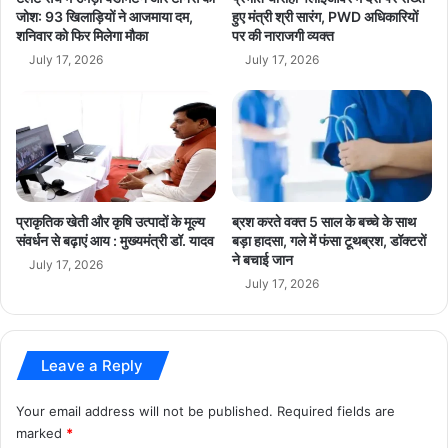
त्स
,
जोश: 93 खिलाड़ियों ने आजमाया दम,
हुए मंत्री श्री सारंग, PWD अधिकारियों
व
शनिवार को फिर मिलेगा मौका
पर की नाराजगी व्यक्त
ए
में
जें
July 17, 2026
July 17, 2026
हु
ट्स
ए
की
स
प
म्मि
हुं
लि
च
त
प
र
प्राकृतिक खेती और कृषि उत्पादों के मूल्य
ब्रश करते वक्त 5 साल के बच्चे के साथ
भी
संवर्धन से बढ़ाएं आय : मुख्यमंत्री डॉ. यादव
बड़ा हादसा, गले में फंसा टूथब्रश, डॉक्टरों
न
ने बचाई जान
July 17, 2026
ज
July 17, 2026
र
Leave a Reply
Your email address will not be published.
Required fields are
marked
*