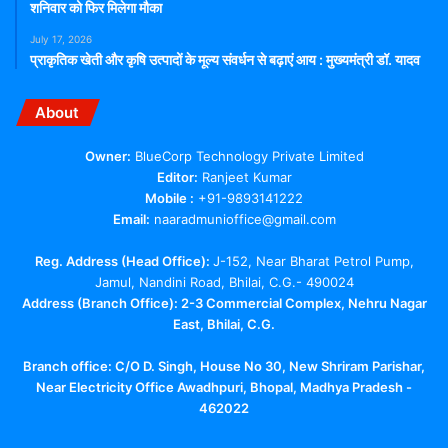
शनिवार को फिर मिलेगा मौका
July 17, 2026
प्राकृतिक खेती और कृषि उत्पादों के मूल्य संवर्धन से बढ़ाएं आय : मुख्यमंत्री डॉ. यादव
About
Owner:
BlueCorp Technology Private Limited
Editor:
Ranjeet Kumar
Mobile :
+91-9893141222
Email:
naaradmunioffice@gmail.com
Reg. Address (Head Office):
J-152, Near Bharat Petrol Pump,
Jamul, Nandini Road, Bhilai, C.G.- 490024
Address (Branch Office): 2-3 Commercial Complex, Nehru Nagar
East, Bhilai, C.G.
Branch office:
C/O D. Singh, House No 30, New Shriram Parishar,
Near Electricity Office Awadhpuri, Bhopal, Madhya Pradesh -
462022
Facebook
X
YouTube
Telegram
WhatsApp
Instagram