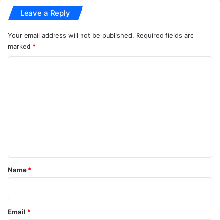
Leave a Reply
Your email address will not be published.
Required fields are
marked
*
C
o
m
m
e
n
t
*
Name
*
Email
*