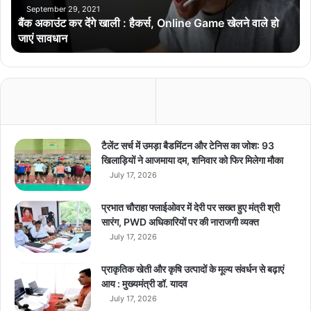
र
September 29, 2021
बैंक अकाउंट कर देंगे खाली : हैकर्स, Online Game खेलने वाले हो
दें
जाएं सावधान
गे
खा
ली
:
है
क
र्स
,
टैलेंट सर्च में उमड़ा बैडमिंटन और टेनिस का जोश: 93
O
खिलाड़ियों ने आजमाया दम, शनिवार को फिर मिलेगा मौका
n
July 17, 2026
l
i
प्रभात चौराहा फ्लाईओवर में देरी पर सख्त हुए मंत्री श्री
n
सारंग, PWD अधिकारियों पर की नाराजगी व्यक्त
e
July 17, 2026
G
a
प्राकृतिक खेती और कृषि उत्पादों के मूल्य संवर्धन से बढ़ाएं
m
आय : मुख्यमंत्री डॉ. यादव
e
July 17, 2026
खे