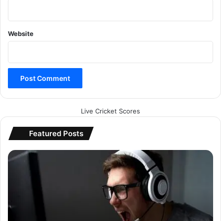
Website
Live Cricket Scores
Featured Posts
बैं
क
अ
का
उं
ट
क