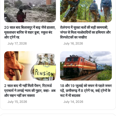
कि
क
या
ल
डु
के
ग
अ
डु
त्या
20 साल बाद बिलासपुर में बाढ़ जैसे हालात,
तेलंगाना में सुरक्षा बलों की बड़ी कामयाबी,
गी
धु
मूसलाधार बारिश से शहर डूबा, स्कूल बंद
जंगल से मिला माओवादियों का हथियार और
ब
और ट्रेनें रद्द
विस्फोटकों का जखीरा
नि
जा
क
July 17, 2026
July 16, 2026
क
इ
र
का
उ
ई
द्घा
का
ट
क
न
रें
गे
2 साल बाद भी नहीं मिली पेंशन, रिटायर्ड
18 और 19 जुलाई को सफर से पहले जरूर
उ
प्राचार्य ने लगाई न्याय की गुहार, कहा- अब
पढ़ें, छत्तीसगढ़ में 8 ट्रेनें रद्द, कई ट्रेनों के
द्घा
और सहन नहीं कर सकता
रूट में भी बदलाव
ट
July 15, 2026
July 14, 2026
न