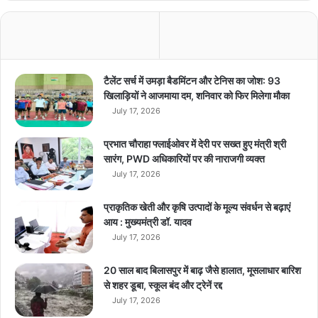
का
नु
क
सा
न
…
टैलेंट सर्च में उमड़ा बैडमिंटन और टेनिस का जोश: 93
6
खिलाड़ियों ने आजमाया दम, शनिवार को फिर मिलेगा मौका
घं
July 17, 2026
टे
में
प्रभात चौराहा फ्लाईओवर में देरी पर सख्त हुए मंत्री श्री
F
सारंग, PWD अधिकारियों पर की नाराजगी व्यक्त
a
July 17, 2026
c
e
प्राकृतिक खेती और कृषि उत्पादों के मूल्य संवर्धन से बढ़ाएं
b
आय : मुख्यमंत्री डॉ. यादव
o
July 17, 2026
o
k
,
20 साल बाद बिलासपुर में बाढ़ जैसे हालात, मूसलाधार बारिश
W
से शहर डूबा, स्कूल बंद और ट्रेनें रद्द
h
July 17, 2026
a