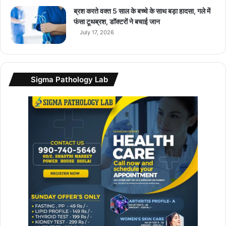
t
ब्रश करते वक्त 5 साल के बच्चे के साथ बड़ा हादसा, गले में
s
फंसा टूथब्रश, डॉक्टरों ने बचाई जान
A
July 17, 2026
p
p
a
n
Sigma Pathology Lab
d
I
n
s
t
a
g
r
a
m
की
से
वा
एं