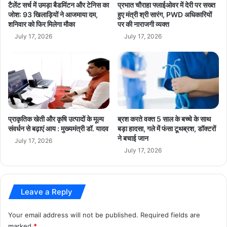
र
प्र
टैलेंट सर्च में उमड़ा बैडमिंटन और टेनिस का
प्रभात चौराहा फ्लाईओवर में देरी पर सख्त
ल
ति
जोश: 93 खिलाड़ियों ने आजमाया दम,
हुए मंत्री श्री सारंग, PWD अधिकारियों
शनिवार को फिर मिलेगा मौका
पर की नाराजगी व्यक्त
नि
धि
July 17, 2026
July 17, 2026
यों
औ
र
अ
धि
का
रि
प्राकृतिक खेती और कृषि उत्पादों के मूल्य
ब्रश करते वक्त 5 साल के बच्चे के साथ
यों
संवर्धन से बढ़ाएं आय : मुख्यमंत्री डॉ. यादव
बड़ा हादसा, गले में फंसा टूथब्रश, डॉक्टरों
के
ने बचाई जान
July 17, 2026
सा
July 17, 2026
थ
प
हुं
चे
Leave a Reply
उ
ज्जै
Your email address will not be published.
Required fields are
न
marked
*