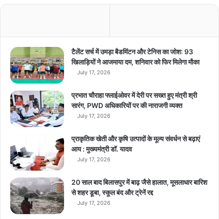
अ
प
डे
ट्स
से
टैलेंट सर्च में उमड़ा बैडमिंटन और टेनिस का जोश: 93
हो
खिलाड़ियों ने आजमाया दम, शनिवार को फिर मिलेगा मौका
ग
July 17, 2026
ए
हैं
प्रभात चौराहा फ्लाईओवर में देरी पर सख्त हुए मंत्री श्री
प
सारंग, PWD अधिकारियों पर की नाराजगी व्यक्त
रे
July 17, 2026
शा
न
प्राकृतिक खेती और कृषि उत्पादों के मूल्य संवर्धन से बढ़ाएं
,
आय : मुख्यमंत्री डॉ. यादव
July 17, 2026
20 साल बाद बिलासपुर में बाढ़ जैसे हालात, मूसलाधार बारिश
से शहर डूबा, स्कूल बंद और ट्रेनें रद्द
July 17, 2026