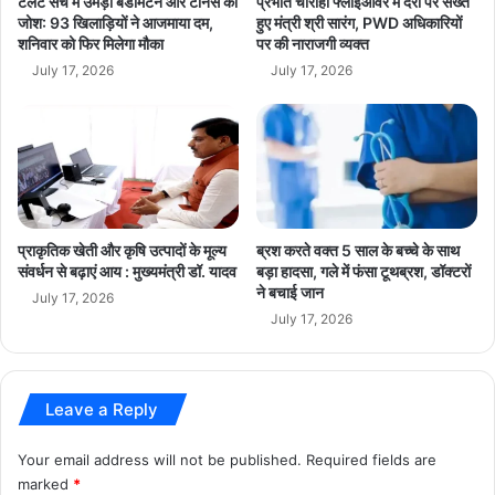
टैलेंट सर्च में उमड़ा बैडमिंटन और टेनिस का
प्रभात चौराहा फ्लाईओवर में देरी पर सख्त
आ
जोश: 93 खिलाड़ियों ने आजमाया दम,
हुए मंत्री श्री सारंग, PWD अधिकारियों
शनिवार को फिर मिलेगा मौका
पर की नाराजगी व्यक्त
त्म
नि
July 17, 2026
July 17, 2026
र्भ
र
प्राकृतिक खेती और कृषि उत्पादों के मूल्य
ब्रश करते वक्त 5 साल के बच्चे के साथ
संवर्धन से बढ़ाएं आय : मुख्यमंत्री डॉ. यादव
बड़ा हादसा, गले में फंसा टूथब्रश, डॉक्टरों
ने बचाई जान
July 17, 2026
July 17, 2026
Leave a Reply
Your email address will not be published.
Required fields are
marked
*