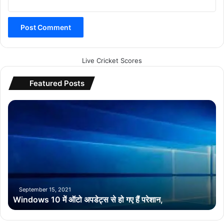
Live Cricket Scores
Featured Posts
W
i
n
d
o
w
s
1
0
September 15, 2021
Windows 10 में ऑटो अपडेट्स से हो गए हैं परेशान,
में
ऑ
टो