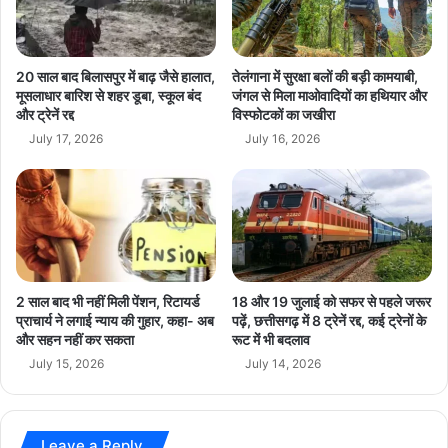
र
हीं
वें
मि
स
ल
ने
र
20 साल बाद बिलासपुर में बाढ़ जैसे हालात,
तेलंगाना में सुरक्षा बलों की बड़ी कामयाबी,
ज
हा
मूसलाधार बारिश से शहर डूबा, स्कूल बंद
जंगल से मिला माओवादियों का हथियार और
ता
और ट्रेनें रद्द
विस्फोटकों का जखीरा
सा
ई
थ
July 17, 2026
July 16, 2026
खु
,
शी
5
0
क
रो
ड़
से
2 साल बाद भी नहीं मिली पेंशन, रिटायर्ड
18 और 19 जुलाई को सफर से पहले जरूर
दू
प्राचार्य ने लगाई न्याय की गुहार, कहा- अब
पढ़ें, छत्तीसगढ़ में 8 ट्रेनें रद्द, कई ट्रेनों के
र
और सहन नहीं कर सकता
रूट में भी बदलाव
फि
July 15, 2026
July 14, 2026
ल्म
!
Leave a Reply