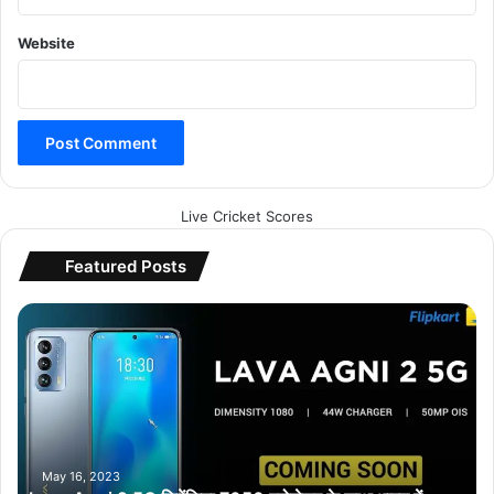
Website
Live Cricket Scores
Featured Posts
L
a
v
a
A
g
n
i
May 16, 2023