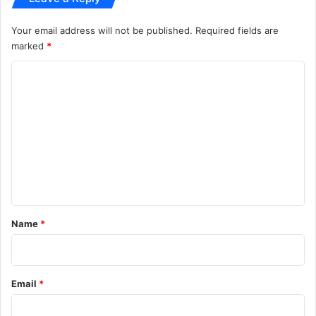
Your email address will not be published.
Required fields are
marked
*
C
o
m
m
e
n
t
*
Name
*
Email
*