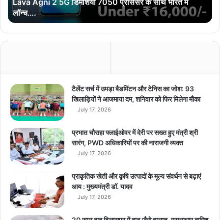
Lava Agni 2 5G डिमेंशिया 7050 प्रोसेसर के साथ भारत में
2
लॉन्च….
5
G
डि
में
शि
या
7
0
टैलेंट सर्च में उमड़ा बैडमिंटन और टेनिस का जोश: 93
5
खिलाड़ियों ने आजमाया दम, शनिवार को फिर मिलेगा मौका
0
July 17, 2026
प्रो
से
प्रभात चौराहा फ्लाईओवर में देरी पर सख्त हुए मंत्री श्री
स
सारंग, PWD अधिकारियों पर की नाराजगी व्यक्त
र
July 17, 2026
के
सा
प्राकृतिक खेती और कृषि उत्पादों के मूल्य संवर्धन से बढ़ाएं
थ
आय : मुख्यमंत्री डॉ. यादव
भा
July 17, 2026
र
त
में
20 साल बाद बिलासपुर में बाढ़ जैसे हालात, मूसलाधार बारिश