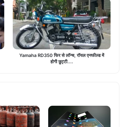
Yamaha
RD350
फिर
से
लॉन्च,
रॉयल
एनफील्ड
में
होगी
छुट्टी....
Yamaha RD350 फिर से लॉन्च, रॉयल एनफील्ड में
होगी छुट्टी....