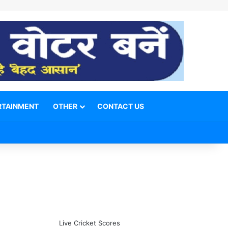
RTAINMENT
OTHER
CONTACT US
Facebook
X
YouTube
Telegram
WhatsApp
Instagram
Switch skin
Search for
Live Cricket Scores