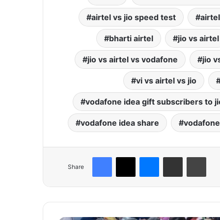
airtel vs jio speed test
airte
bharti airtel
jio vs airtel
jio vs airtel vs vodafone
jio 
vi vs airtel vs jio
vodafone idea gift subscribers to ji
vodafone idea share
vodafone
Facebook
X
Messenger
Share via Email
Print
Share