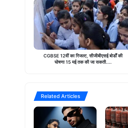
CGBSE
12वीं
का
रिजल्ट,
सीजीबीएसई
बोर्डों
की
घोषणा
15
मई
CGBSE 12वीं का रिजल्ट, सीजीबीएसई बोर्डों की
तक
घोषणा 15 मई तक की जा सकती....
की
जा
सकती....
Related Articles