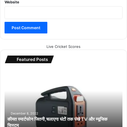
Website
Live Cricket Scores
Featured Posts
की
म
त
स्मा
र्ट
फो
न
जि
December 8, 2022
कीमत स्मार्टफोन जितनी,चलाएगा घंटों तक पंखे TV और म्यूजिक
त
सिस्टम
नी