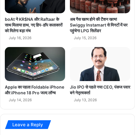
मे
स
stock market news
today news
रि
की
का
छा
boAt ने KR$NA और Raftaar के
अब गैस खत्म होने की टेंशन खत्म!
top news
-
पे
साथ मिलाया हाथ, नए हिप-हॉप कलाकारों
Swiggy Instamart से मिनटों में घर
ई
को मिलेगा बड़ा मंच
पहुंचेगा LPG सिलेंडर
मा
रा
री
July 16, 2026
July 15, 2026
न
में
त
6
ना
गि
त
र
नी
फ्ता
?
र
,
Apple का पहला Foldable iPhone
Jio IPO से पहले नया CEO, पंकज पवार
मो
और iPhone 18 Pro जल्द लॉन्च
बने नेतृत्वकर्ता
बा
July 14, 2026
July 13, 2026
इ
ल
औ
र
Leave a Reply
न
क