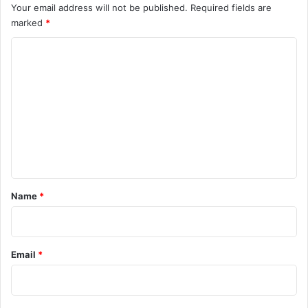
दी
Your email address will not be published.
Required fields are
ज
marked
*
ब्त
C
o
m
m
e
n
t
*
Name
*
Email
*