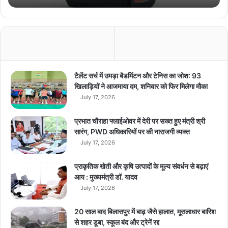
,
च
ला
ए
गा
घं
टों
टैलेंट सर्च में उमड़ा बैडमिंटन और टेनिस का जोश: 93
त
खिलाड़ियों ने आजमाया दम, शनिवार को फिर मिलेगा मौका
क
July 17, 2026
पं
खे
प्रभात चौराहा फ्लाईओवर में देरी पर सख्त हुए मंत्री श्री
T
सारंग, PWD अधिकारियों पर की नाराजगी व्यक्त
V
July 17, 2026
औ
र
प्राकृतिक खेती और कृषि उत्पादों के मूल्य संवर्धन से बढ़ाएं
म्यू
आय : मुख्यमंत्री डॉ. यादव
जि
July 17, 2026
क
सि
स्ट
20 साल बाद बिलासपुर में बाढ़ जैसे हालात, मूसलाधार बारिश
म
से शहर डूबा, स्कूल बंद और ट्रेनें रद्द