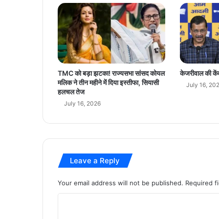
र्पि
त
ब
ने
आ
त्म
नि
TMC को बड़ा झटका! राज्यसभा सांसद कोयल
केजरीवाल की कें
र्भ
मलिक ने तीन महीने में दिया इस्तीफा, सियासी
July 16, 20
र
हलचल तेज
July 16, 2026
Leave a Reply
Your email address will not be published.
Required f
C
o