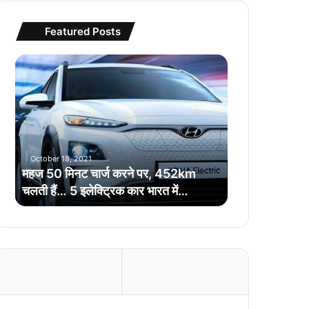
Featured Posts
म
ह
ज
5
0
मि
न
October 18, 2021
ट
महज 50 मिनट चार्ज करने पर, 452km
चा
चलती हैं… 5 इलेक्ट्रिक कार भारत में…
र्ज
क
र
ने
प
र
,
4
5