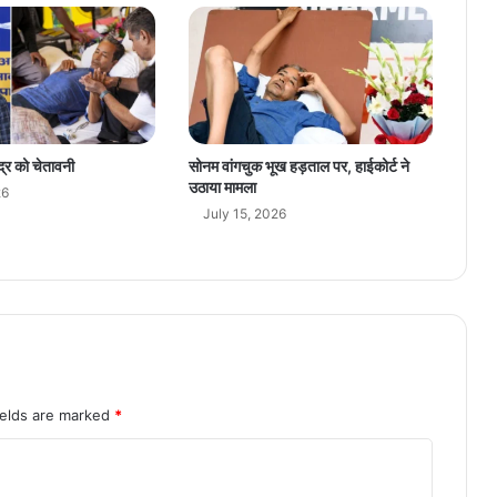
ए
है
ज
ब
र
द
स्त
द्र को चेतावनी
सोनम वांगचुक भूख हड़ताल पर, हाईकोर्ट ने
प्या
उठाया मामला
26
र
July 15, 2026
ields are marked
*