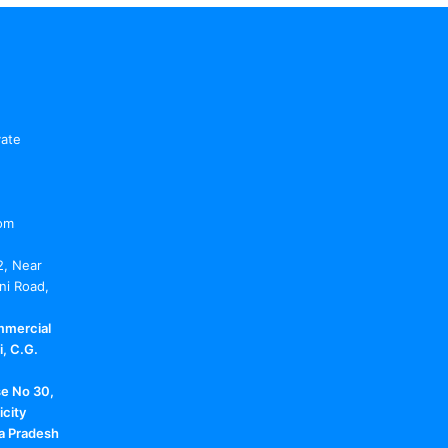
vate
om
2, Near
ni Road,
mmercial
, C.G.
se No 30,
icity
a Pradesh