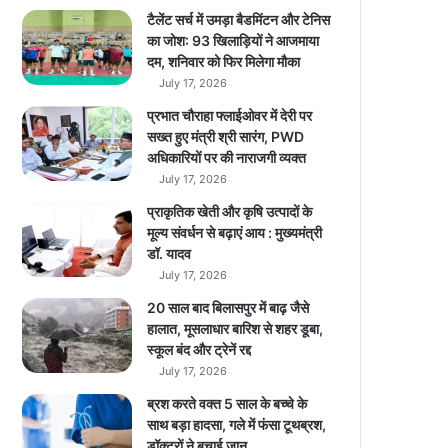
2
टैलेंट सर्च में उमड़ा बैडमिंटन और टेनिस
k
का जोश: 93 खिलाड़ियों ने आजमाया
m
दम, शनिवार को फिर मिलेगा मौका
च
July 17, 2026
ल
प्रभात चौराहा फ्लाईओवर में देरी पर
ती
सख्त हुए मंत्री श्री सारंग, PWD
हैं
अधिकारियों पर की नाराजगी व्यक्त
…
July 17, 2026
5
इ
प्राकृतिक खेती और कृषि उत्पादों के
ले
मूल्य संवर्धन से बढ़ाएं आय : मुख्यमंत्री
क्ट्रि
डॉ. यादव
क
July 17, 2026
का
20 साल बाद बिलासपुर में बाढ़ जैसे
र
हालात, मूसलाधार बारिश से शहर डूबा,
भा
स्कूल बंद और ट्रेनें रद्द
र
July 17, 2026
त
में
ब्रश करते वक्त 5 साल के बच्चे के
…
साथ बड़ा हादसा, गले में फंसा टूथब्रश,
डॉक्टरों ने बचाई जान