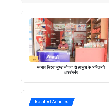
भ
ग
वा
न
बि
र
सा
मु
ण्डा
यो
भगवान बिरसा मुण्डा योजना से झाबुआ के अर्पित बने
ज
आत्मनिर्भर
ना
से
झा
बु
आ
Related Articles
के
अ