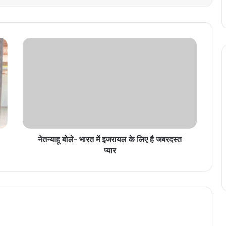
ने
त
न्या
हू
बो
ले
-
भा
र
त
नेतन्याहू बोले- भारत में इजरायल के लिए है जबरदस्त
में
प्यार
इ
ज
रा
य
ल
के
लि