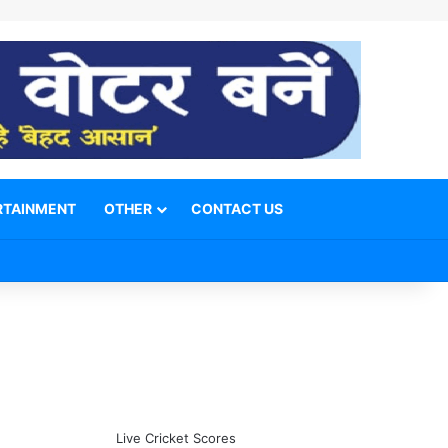
RTAINMENT
OTHER
CONTACT US
Facebook
X
YouTube
Telegram
WhatsApp
Instagram
Switch skin
Search for
Live Cricket Scores